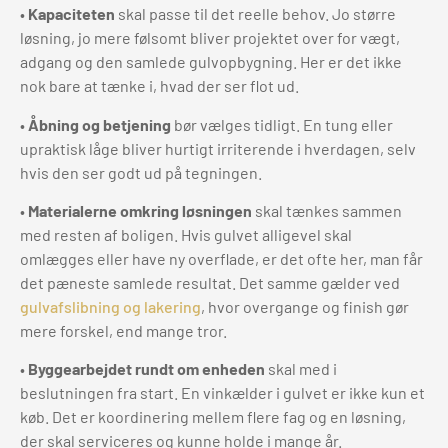
•
Kapaciteten
skal passe til det reelle behov. Jo større
løsning, jo mere følsomt bliver projektet over for vægt,
adgang og den samlede gulvopbygning. Her er det ikke
nok bare at tænke i, hvad der ser flot ud.
•
Åbning og betjening
bør vælges tidligt. En tung eller
upraktisk låge bliver hurtigt irriterende i hverdagen, selv
hvis den ser godt ud på tegningen.
•
Materialerne omkring løsningen
skal tænkes sammen
med resten af boligen. Hvis gulvet alligevel skal
omlægges eller have ny overflade, er det ofte her, man får
det pæneste samlede resultat. Det samme gælder ved
gulvafslibning og lakering
, hvor overgange og finish gør
mere forskel, end mange tror.
•
Byggearbejdet rundt om enheden
skal med i
beslutningen fra start. En vinkælder i gulvet er ikke kun et
køb. Det er koordinering mellem flere fag og en løsning,
der skal serviceres og kunne holde i mange år.