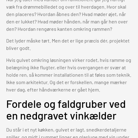
væk fra drømmebilledet og over til hverdagen. Hvor skal
den placeres? Hvordan åbnes den? Hvad møder øjet, når
den er lukket? Hvad møder hånden, når man går hen over
den? Hvordan rengøres kanten omkring rammen?
Det lyder måske tørt. Men det er lige præcis dér, projektet
bliver godt.
Hvis gulvet omkring løsningen virker rodet, hvis ramme og
belægning ikke flugter, eller hvis overgangen er svær at
holde ren, så kommer installationen til at føles som teknik.
Ikke som arkitektur. Og det er forskellen, mange mærker
hver dag, efter håndværkerne er gået hjem.
Fordele og faldgruber ved
en nedgravet vinkælder
Du står i et nyt køkken, gulvet er lagt, snedkerdetaljerne
spiller, og midt i rummet ligger en glasluge med vin under