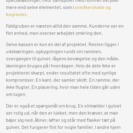
mere end selve elementet, som i
snedkerskabe og
bogreoler
.
Faldgruben er næsten altid den samme. Kunderne ser en
flot enhed, men overser arbejdet omkring den.
Selve kassen er kun én del af projektet. Resten ligger i
udskæringen, opbygningen rundt om rammen,
overgangen til gulvet, lågens bevægelse og den måde,
løsningen bruges på i hverdagen. Hvis de dele ikke er
projekteret skarpt, ender resultatet ofte med synlige
kompromiser. En kant, der samler skidt. En ramme, der
ikke flugter. En placering, hvor man hele tiden går uden
om lugen.
Der er også et spørgsmål om brug. En vinkælder i gulvet
ser rolig ud, når den er lukket, men den kræver, at man
bøjer sig ned, åbner, løfter og står med flasker tæt på
gulvet. Det fungerer fint for nogle familier. I andre hjem