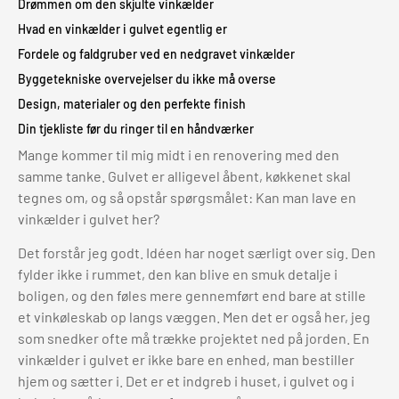
Drømmen om den skjulte vinkælder
Hvad en vinkælder i gulvet egentlig er
Fordele og faldgruber ved en nedgravet vinkælder
Byggetekniske overvejelser du ikke må overse
Design, materialer og den perfekte finish
Din tjekliste før du ringer til en håndværker
Mange kommer til mig midt i en renovering med den
samme tanke. Gulvet er alligevel åbent, køkkenet skal
tegnes om, og så opstår spørgsmålet: Kan man lave en
vinkælder i gulvet her?
Det forstår jeg godt. Idéen har noget særligt over sig. Den
fylder ikke i rummet, den kan blive en smuk detalje i
boligen, og den føles mere gennemført end bare at stille
et vinkøleskab op langs væggen. Men det er også her, jeg
som snedker ofte må trække projektet ned på jorden. En
vinkælder i gulvet er ikke bare en enhed, man bestiller
hjem og sætter i. Det er et indgreb i huset, i gulvet og i