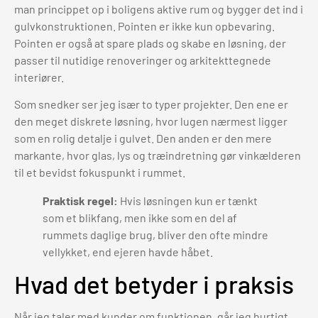
man princippet op i boligens aktive rum og bygger det ind i
gulvkonstruktionen. Pointen er ikke kun opbevaring.
Pointen er også at spare plads og skabe en løsning, der
passer til nutidige renoveringer og arkitekttegnede
interiører.
Som snedker ser jeg især to typer projekter. Den ene er
den meget diskrete løsning, hvor lugen nærmest ligger
som en rolig detalje i gulvet. Den anden er den mere
markante, hvor glas, lys og træindretning gør vinkælderen
til et bevidst fokuspunkt i rummet.
Praktisk regel:
Hvis løsningen kun er tænkt
som et blikfang, men ikke som en del af
rummets daglige brug, bliver den ofte mindre
vellykket, end ejeren havde håbet.
Hvad det betyder i praksis
Når jeg taler med kunder om funktionen, går jeg hurtigt