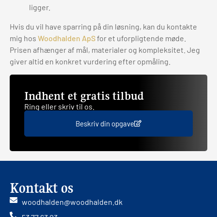
ligger.
Hvis du vil have sparring på din løsning, kan du kontakte
mig hos
Woodhalden ApS
for et uforpligtende møde.
Prisen afhænger af mål, materialer og kompleksitet. Jeg
giver altid en konkret vurdering efter opmåling.
Indhent et gratis tilbud
Ring eller skriv til os.
Beskriv din opgave
Kontakt os
woodhalden@woodhalden.dk