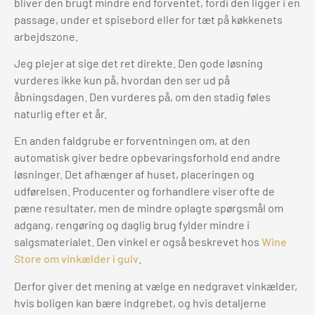
bliver den brugt mindre end forventet, fordi den ligger i en
passage, under et spisebord eller for tæt på køkkenets
arbejdszone.
Jeg plejer at sige det ret direkte. Den gode løsning
vurderes ikke kun på, hvordan den ser ud på
åbningsdagen. Den vurderes på, om den stadig føles
naturlig efter et år.
En anden faldgrube er forventningen om, at den
automatisk giver bedre opbevaringsforhold end andre
løsninger. Det afhænger af huset, placeringen og
udførelsen. Producenter og forhandlere viser ofte de
pæne resultater, men de mindre oplagte spørgsmål om
adgang, rengøring og daglig brug fylder mindre i
salgsmaterialet. Den vinkel er også beskrevet hos
Wine
Store om vinkælder i gulv
.
Derfor giver det mening at vælge en nedgravet vinkælder,
hvis boligen kan bære indgrebet, og hvis detaljerne