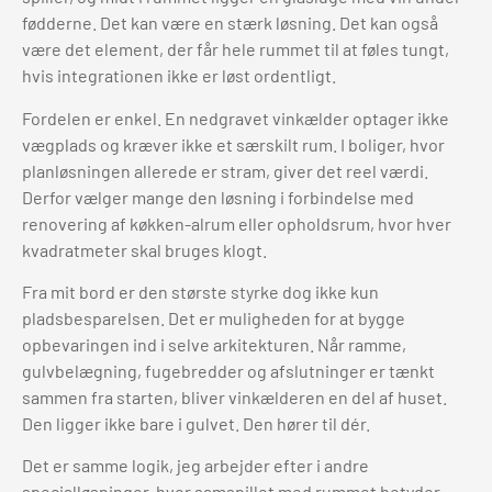
fødderne. Det kan være en stærk løsning. Det kan også
være det element, der får hele rummet til at føles tungt,
hvis integrationen ikke er løst ordentligt.
Fordelen er enkel. En nedgravet vinkælder optager ikke
vægplads og kræver ikke et særskilt rum. I boliger, hvor
planløsningen allerede er stram, giver det reel værdi.
Derfor vælger mange den løsning i forbindelse med
renovering af køkken-alrum eller opholdsrum, hvor hver
kvadratmeter skal bruges klogt.
Fra mit bord er den største styrke dog ikke kun
pladsbesparelsen. Det er muligheden for at bygge
opbevaringen ind i selve arkitekturen. Når ramme,
gulvbelægning, fugebredder og afslutninger er tænkt
sammen fra starten, bliver vinkælderen en del af huset.
Den ligger ikke bare i gulvet. Den hører til dér.
Det er samme logik, jeg arbejder efter i andre
specialløsninger, hvor samspillet med rummet betyder