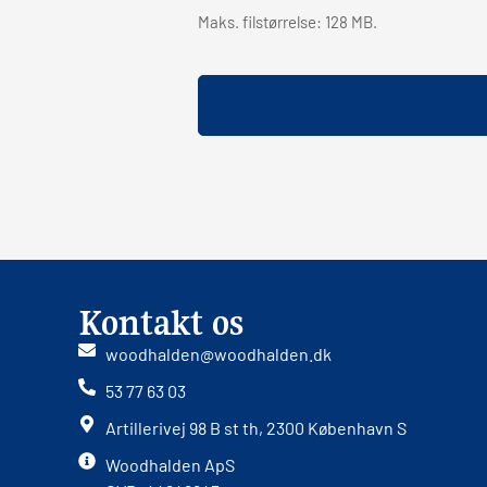
Maks. filstørrelse: 128 MB.
Kontakt os
woodhalden@woodhalden.dk
53 77 63 03
Artillerivej 98 B st th, 2300 København S
Woodhalden ApS