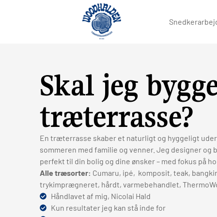
Snedkerarbej
Skal jeg bygg
træterrasse?
En træterrasse skaber et naturligt og hyggeligt ude
sommeren med familie og venner. Jeg designer og b
perfekt til din bolig og dine ønsker – med fokus på hol
Alle træsorter:
Cumaru, ipé, komposit, teak, bangkira
trykimprægneret, hårdt, varmebehandlet, ThermoW
Håndlavet af mig, Nicolai Hald
Kun resultater jeg kan stå inde for