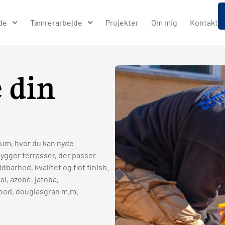
de
Tømrerarbejde
Projekter
Om mig
Kontakt
e din
rum, hvor du kan nyde
ygger terrasser, der passer
dbarhed, kvalitet og flot finish.
i, azobé, jatoba,
ood, douglasgran m.m.