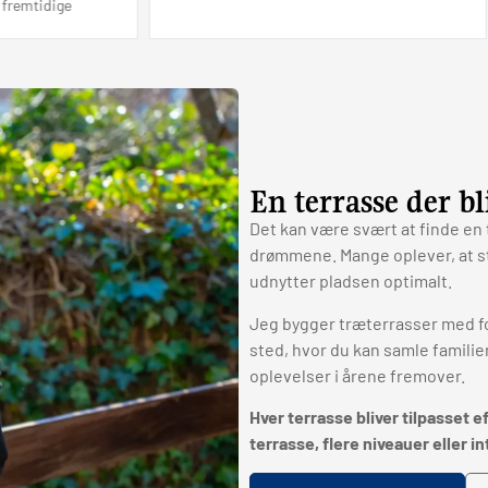
ige
En terrasse der b
Det kan være svært at finde en 
drømmene. Mange oplever, at st
udnytter pladsen optimalt.
Jeg bygger træterrasser med fo
sted, hvor du kan samle famil
oplevelser i årene fremover.
Hver terrasse bliver tilpasset 
terrasse, flere niveauer eller i