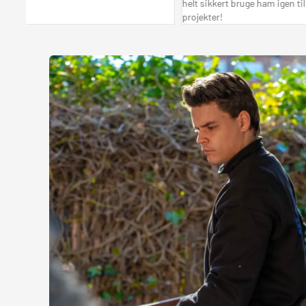
helt sikkert bruge ham igen til fremtid
projekter!