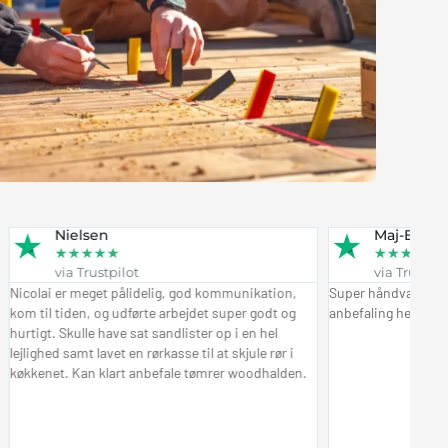
Nielsen
Maj-Britt Leande
★
★
★
★
★
★
★
★
★
★
via Trustpilot
via Trustpilot
i er meget pålidelig, god kommunikation,
Super håndværk, levering t
l tiden, og udførte arbejdet super godt og
anbefaling herfra Maj-Britt
t. Skulle have sat sandlister op i en hel
ed samt lavet en rørkasse til at skjule rør i
et. Kan klart anbefale tømrer woodhalden.