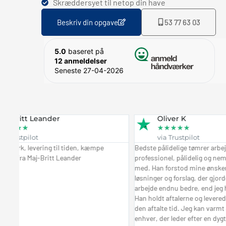
Skræddersyet til netop din have
Beskriv din opgave
53 77 63 03
5.0
baseret på
12 anmeldelser
Seneste 27-04-2026
tt Leander
Oliver K
★
★
★
★
★
★
pilot
via Trustpilot
levering til tiden, kæmpe
Bedste pålidelige tømrer arbejde! Nicol
a Maj-Britt Leander
professionel, pålidelig og nem at ko
med. Han forstod mine ønsker og ko
løsninger og forslag, der gjorde det f
arbejde endnu bedre, end jeg havde for
Han holdt aftalerne og leverede arbejd
den aftalte tid. Jeg kan varmt anbefale 
enhver, der leder efter en dygtig tømrer