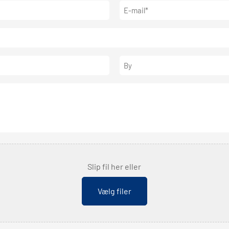
E-
mail
(Påkrævet)
By
Slip fil her eller
Vælg filer