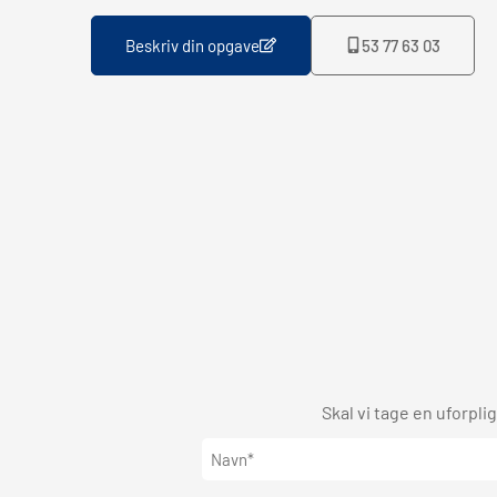
Beskriv din opgave
53 77 63 03
Skal vi tage en uforpli
Navn*
(Påkrævet)