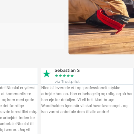
Sebastian S
★
★
★
★
★
via Trustpilot
ai er yderst
Nicolai leverede et top-professionelt stykke
Nicola
mmunikere
arbejde hos os. Han er behagelig og rolig, og så har
kom ti
m med gode
han øje for detaljen. Vi vil helt klart bruge
hurtig
ærdige
Woodhalden igen når vi skal have lave noget, og
lejligh
estillet mig.
kan varmt anbefale dem til alle andre!
køkken
et inden for
Nicolai til
. Jeg vil