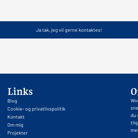
Links
O
Woo
Blog
sne
Cookie- og privatlivspolitik
du 
Kontakt
til
Om mig
mes
Projekter