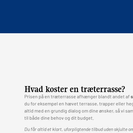
Hvad koster en træterrasse?
Prisen på en træterrasse afhænger blandt andet af
s
du for eksempel en hævet terrasse, trapper eller heg
altid med en grundig dialog om dine ønsker, så vi s
til både dine behov og dit budget.
Du får altid et klart, uforpligtende tilbud uden skjulte 