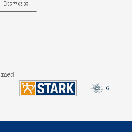
53 77 63 03
t med