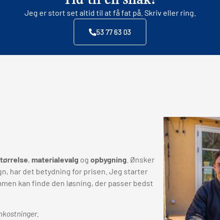
Jeg er stort set altid til at få fat på. Skriv eller ring.
53 77 63 03
tørrelse
,
materialevalg
og
opbygning
. Ønsker
n, har det betydning for prisen. Jeg starter
ammen kan finde den løsning, der passer bedst
omkostninger.