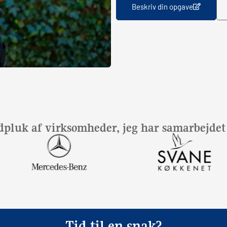
Beskriv din opgave
dpluk af virksomheder, jeg har samarbejde
Tid til en snak?