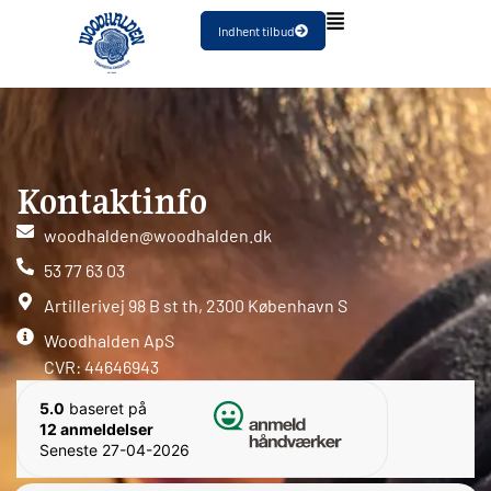
Indhent tilbud
Kontaktinfo
woodhalden@woodhalden.dk
53 77 63 03
Artillerivej 98 B st th, 2300 København S
Woodhalden ApS
CVR: 44646943
5.0
baseret på
12 anmeldelser
Seneste 27-04-2026