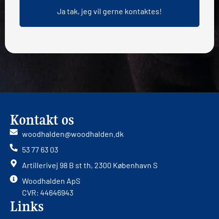
Kontakt os
woodhalden@woodhalden.dk
53 77 63 03
Artillerivej 98 B st th, 2300 København S
Woodhalden ApS
CVR: 44646943
Links