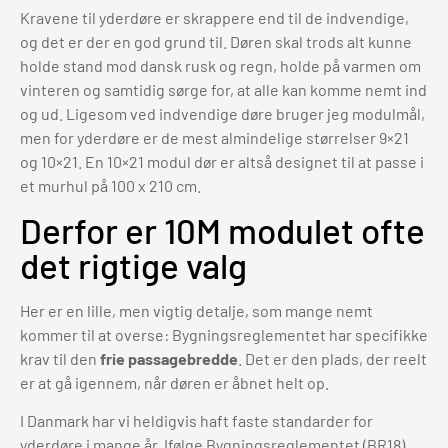
Kravene til yderdøre er skrappere end til de indvendige,
og det er der en god grund til. Døren skal trods alt kunne
holde stand mod dansk rusk og regn, holde på varmen om
vinteren og samtidig sørge for, at alle kan komme nemt ind
og ud. Ligesom ved indvendige døre bruger jeg modulmål,
men for yderdøre er de mest almindelige størrelser 9×21
og 10×21. En 10×21 modul dør er altså designet til at passe i
et murhul på 100 x 210 cm.
Derfor er 10M modulet ofte
det rigtige valg
Her er en lille, men vigtig detalje, som mange nemt
kommer til at overse: Bygningsreglementet har specifikke
krav til den
frie passagebredde
. Det er den plads, der reelt
er at gå igennem, når døren er åbnet helt op.
I Danmark har vi heldigvis haft faste standarder for
yderdøre i mange år. Ifølge Bygningsreglementet (BR18)