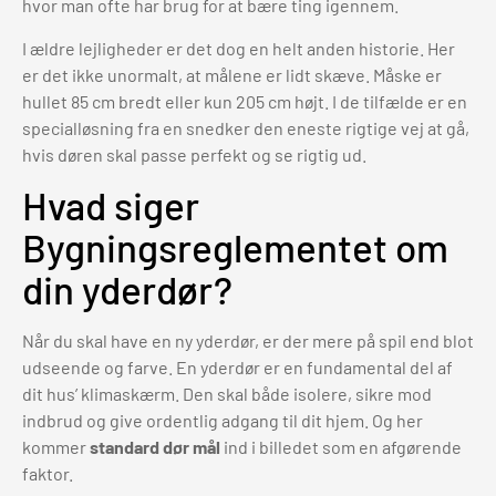
hvor man ofte har brug for at bære ting igennem.
I ældre lejligheder er det dog en helt anden historie. Her
er det ikke unormalt, at målene er lidt skæve. Måske er
hullet 85 cm bredt eller kun 205 cm højt. I de tilfælde er en
specialløsning fra en snedker den eneste rigtige vej at gå,
hvis døren skal passe perfekt og se rigtig ud.
Hvad siger
Bygningsreglementet om
din yderdør?
Når du skal have en ny yderdør, er der mere på spil end blot
udseende og farve. En yderdør er en fundamental del af
dit hus’ klimaskærm. Den skal både isolere, sikre mod
indbrud og give ordentlig adgang til dit hjem. Og her
kommer
standard dør mål
ind i billedet som en afgørende
faktor.