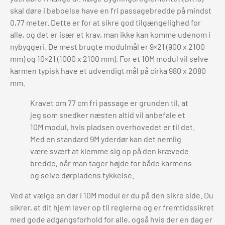
skal døre i beboelse have en fri passagebredde på mindst
0,77 meter. Dette er for at sikre god tilgængelighed for
alle, og det er især et krav, man ikke kan komme udenom i
nybyggeri. De mest brugte modulmål er 9×21 (900 x 2100
mm) og 10×21 (1000 x 2100 mm). For et 10M modul vil selve
karmen typisk have et udvendigt mål på cirka 980 x 2080
mm.
Kravet om 77 cm fri passage er grunden til, at
jeg som snedker næsten altid vil anbefale et
10M modul, hvis pladsen overhovedet er til det.
Med en standard 9M yderdør kan det nemlig
være svært at klemme sig op på den krævede
bredde, når man tager højde for både karmens
og selve dørpladens tykkelse.
Ved at vælge en dør i 10M modul er du på den sikre side. Du
sikrer, at dit hjem lever op til reglerne og er fremtidssikret
med gode adgangsforhold for alle, også hvis der en dag er