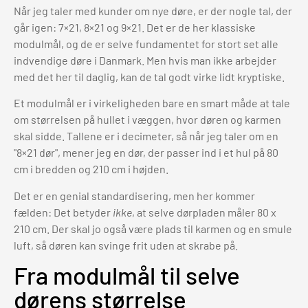
Når jeg taler med kunder om nye døre, er der nogle tal, der
går igen: 7×21, 8×21 og 9×21. Det er de her klassiske
modulmål, og de er selve fundamentet for stort set alle
indvendige døre i Danmark. Men hvis man ikke arbejder
med det her til daglig, kan de tal godt virke lidt kryptiske.
Et modulmål er i virkeligheden bare en smart måde at tale
om størrelsen på hullet i væggen, hvor døren og karmen
skal sidde. Tallene er i decimeter, så når jeg taler om en
"8×21 dør", mener jeg en dør, der passer ind i et hul på 80
cm i bredden og 210 cm i højden.
Det er en genial standardisering, men her kommer
fælden: Det betyder
ikke
, at selve dørpladen måler 80 x
210 cm. Der skal jo også være plads til karmen og en smule
luft, så døren kan svinge frit uden at skrabe på.
Fra modulmål til selve
dørens størrelse