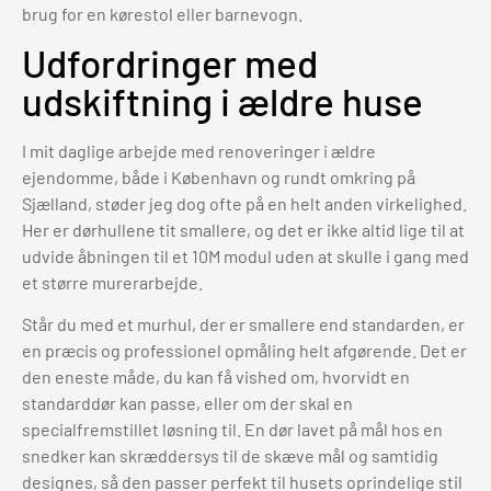
brug for en kørestol eller barnevogn.
Udfordringer med
udskiftning i ældre huse
I mit daglige arbejde med renoveringer i ældre
ejendomme, både i København og rundt omkring på
Sjælland, støder jeg dog ofte på en helt anden virkelighed.
Her er dørhullene tit smallere, og det er ikke altid lige til at
udvide åbningen til et 10M modul uden at skulle i gang med
et større murerarbejde.
Står du med et murhul, der er smallere end standarden, er
en præcis og professionel opmåling helt afgørende. Det er
den eneste måde, du kan få vished om, hvorvidt en
standarddør kan passe, eller om der skal en
specialfremstillet løsning til. En dør lavet på mål hos en
snedker kan skræddersys til de skæve mål og samtidig
designes, så den passer perfekt til husets oprindelige stil