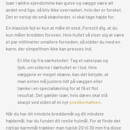
Især i ældre ejendomme kan gulve og vægge være alt
andet end lige, så bliv ikke overrasket, hvis der er forskel.
Det er netop de små skævheder, vi skal tage højde for.
En klassisk fejl er kun at måle ét sted. Forestil dig, at du
kun måler bredden foroven. Hvis hullet så viser sig at være
et par millimeter smallere forneden, så sidder du med en
karm, der simpelthen ikke kan presses ind.
Et lille tip fra værkstedet: Tag et vaterpas og
tjek, om siderne i dørhullet er i lod. Hvis
væggene er meget skæve, kan det betyde, at
man enten må justere lidt på væggen eller
tænke i en specialløsning for at få et flot
resultat. Det gælder især, hvis døren skal stå
skarpt ved siden af et nyt
snedkerkøkken
.
Når du har dit mindste breddemål og dit mindste
højdemål, har du fundet dit reelle hulmål. For at finde det
rigtige karmmål trækker man typisk 20 til 30 mm fra disse