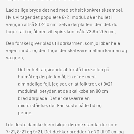
Lad os lige bryde det ned med et helt konkret eksempel.
Hvis vi tager det populære 8×21 modul, så er hullet i
væggen altså 80×210 cm. Selve dørpladen, den del, du
tager fat i og åbner, vil typisk kun måle 72,6 x 204 cm.
Den forskel giver plads til dørkarmen, som jo løber hele
vejen rundt, og den fuge, der skal være mellem karmen og
væggen.
Det er helt afgørende at forstå forskellen på
hulmål og dørplademål. En af de mest
almindelige fejl, jeg ser, er, at folk tror, et 8×21
modulmål betyder, at de skal købe en 80 cm
bred dørplade. Det er desværre en
misforståelse, der kan koste både tid og
penge.
I de fleste danske hjem følger dørene standarder som
7×21, 8×21 og 9×21. Det dækker bredder fra 70 til 90 cm og