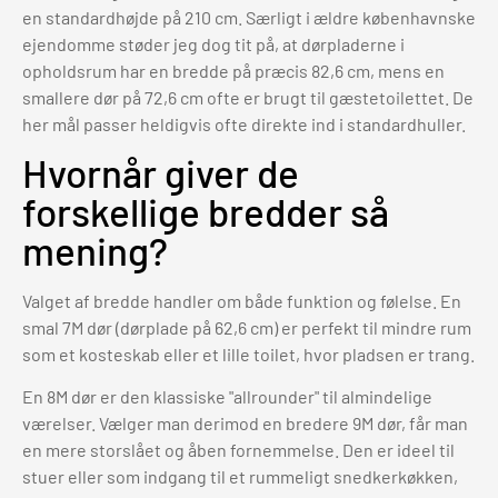
en standardhøjde på 210 cm. Særligt i ældre københavnske
ejendomme støder jeg dog tit på, at dørpladerne i
opholdsrum har en bredde på præcis 82,6 cm, mens en
smallere dør på 72,6 cm ofte er brugt til gæstetoilettet. De
her mål passer heldigvis ofte direkte ind i standardhuller.
Hvornår giver de
forskellige bredder så
mening?
Valget af bredde handler om både funktion og følelse. En
smal 7M dør (dørplade på 62,6 cm) er perfekt til mindre rum
som et kosteskab eller et lille toilet, hvor pladsen er trang.
En 8M dør er den klassiske "allrounder" til almindelige
værelser. Vælger man derimod en bredere 9M dør, får man
en mere storslået og åben fornemmelse. Den er ideel til
stuer eller som indgang til et rummeligt snedkerkøkken,