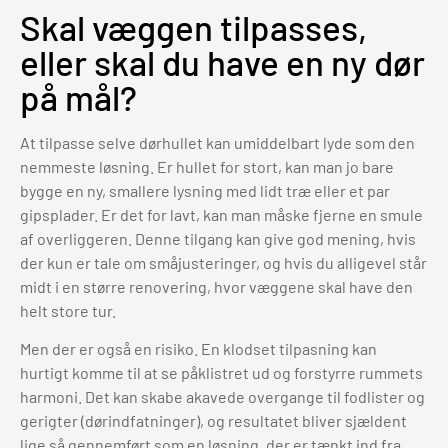
Skal væggen tilpasses,
eller skal du have en ny dør
på mål?
At tilpasse selve dørhullet kan umiddelbart lyde som den
nemmeste løsning. Er hullet for stort, kan man jo bare
bygge en ny, smallere lysning med lidt træ eller et par
gipsplader. Er det for lavt, kan man måske fjerne en smule
af overliggeren. Denne tilgang kan give god mening, hvis
der kun er tale om småjusteringer, og hvis du alligevel står
midt i en større renovering, hvor væggene skal have den
helt store tur.
Men der er også en risiko. En klodset tilpasning kan
hurtigt komme til at se påklistret ud og forstyrre rummets
harmoni. Det kan skabe akavede overgange til fodlister og
gerigter (dørindfatninger), og resultatet bliver sjældent
lige så gennemført som en løsning, der er tænkt ind fra