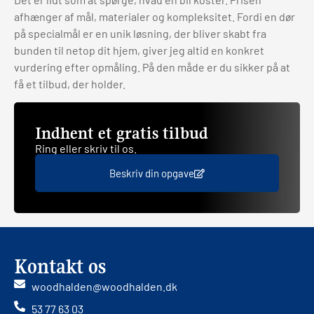
afhænger af mål, materialer og kompleksitet. Fordi en dør
på specialmål er en unik løsning, der bliver skabt fra
bunden til netop dit hjem, giver jeg altid en konkret
vurdering efter opmåling. På den måde er du sikker på at
få et tilbud, der holder.
Indhent et gratis tilbud
Ring eller skriv til os.
Beskriv din opgave
Kontakt os
woodhalden@woodhalden.dk
53 77 63 03