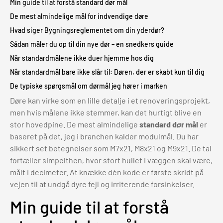
Min guide til at forstå standard dør mål
De mest almindelige mål for indvendige døre
Hvad siger Bygningsreglementet om din yderdør?
Sådan måler du op til din nye dør – en snedkers guide
Når standardmålene ikke duer hjemme hos dig
Når standardmål bare ikke slår til: Døren, der er skabt kun til dig
De typiske spørgsmål om dørmål jeg hører i marken
Døre kan virke som en lille detalje i et renoveringsprojekt,
men hvis målene ikke stemmer, kan det hurtigt blive en
stor hovedpine. De mest almindelige
standard dør mål
er
baseret på det, jeg i branchen kalder modulmål. Du har
sikkert set betegnelser som M7x21, M8x21 og M9x21. De tal
fortæller simpelthen, hvor stort hullet i væggen skal være,
målt i decimeter. At knække dén kode er første skridt på
vejen til at undgå dyre fejl og irriterende forsinkelser.
Min guide til at forstå