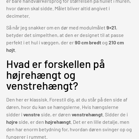
er bare håndværkersprog for størrelsen på hullet i muren,
hvor døren skal sidde. Målet bliver altid angivet i
decimeter.
Så når jeg snakker om en dør med modulmålet
9×21
,
betyder det simpelthen, at den er designet til at passe
perfekt i et hul i væggen, der er
90 cm bredt
og
210 cm
højt
.
Hvad er forskellen på
højrehængt og
venstrehængt?
Den her er klassisk. Forestil dig, at du står på den side af
døren, hvor du kan se hængslerne. Hvis hængslerne
sidder i
venstre
side, er døren
venstrehængt
. Sidder de i
højre
side, er den
højrehængt
. Det er en lille detalje, men
den har enorm betydning for, hvordan døren svinger op og
fungerer i rummet.