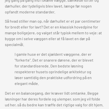
jeg gang på gang ind i skæve vægge, sænkede lofter og
dørhuller, der tydeligvis blev lavet, længe før nogen
opfandt moderne standarder.
Så hvad stiller man op, når dørhullet er et par centimeter
for bredt eller for lavt? Det er en klassisk hovedpine for
mange boligejere, og valget står typisk mellem to veje: at
bygge om i selve væggen eller at få lavet en dør på
specialmål.
I gamle huse er det sjældent væggene, der er
"forkerte". Det er snarere dørene, der er blevet
for standardiserede. Den bedste løsning
respekterer husets oprindelige arkitektur og
løser samtidig den praktiske udfordring på en
elegant måde.
Det er en balancegang, der kræver lidt omtanke. Begge
løsninger har deres fordele og ulemper, som jeg vil folde
ud her, så du bedre kan træffe det rigtige valg for dit hjem.