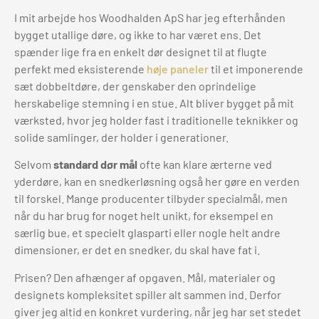
I mit arbejde hos Woodhalden ApS har jeg efterhånden
bygget utallige døre, og ikke to har været ens. Det
spænder lige fra en enkelt dør designet til at flugte
perfekt med eksisterende
høje paneler
til et imponerende
sæt dobbeltdøre, der genskaber den oprindelige
herskabelige stemning i en stue. Alt bliver bygget på mit
værksted, hvor jeg holder fast i traditionelle teknikker og
solide samlinger, der holder i generationer.
Selvom
standard dør mål
ofte kan klare ærterne ved
yderdøre, kan en snedkerløsning også her gøre en verden
til forskel. Mange producenter tilbyder specialmål, men
når du har brug for noget helt unikt, for eksempel en
særlig bue, et specielt glasparti eller nogle helt andre
dimensioner, er det en snedker, du skal have fat i.
Prisen? Den afhænger af opgaven. Mål, materialer og
designets kompleksitet spiller alt sammen ind. Derfor
giver jeg altid en konkret vurdering, når jeg har set stedet