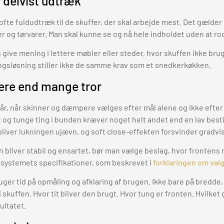
 delvist udtræk
 ofte fuldudtræk til de skuffer, der skal arbejde mest. Det gæld
er og tørvarer. Man skal kunne se og nå hele indholdet uden at ro
 give mening i lettere møbler eller steder, hvor skuffen ikke bru
ngsløsning stiller ikke de samme krav som et snedkerkøkken.
ere end mange tror
år, når skinner og dæmpere vælges efter mål alene og ikke efter
og tunge ting i bunden kræver noget helt andet end en lav best
liver lukningen ujævn, og soft close-effekten forsvinder gradvis
n bliver stabil og ensartet, bør man vælge beslag, hvor frontens
ystemets specifikationer, som beskrevet i
forklaringen om valg 
ruger tid på opmåling og afklaring af brugen. Ikke bare på bredde
i skuffen. Hvor tit bliver den brugt. Hvor tung er fronten. Hvilket
ultatet.