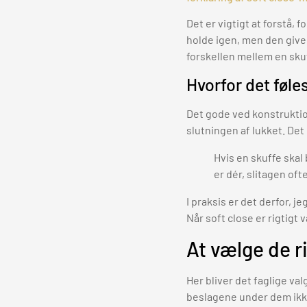
Det er vigtigt at forstå,
holde igen, men den giver
forskellen mellem en skuf
Hvorfor det føle
Det gode ved konstruktio
slutningen af lukket. De
Hvis en skuffe skal
er dér, slitagen oft
I praksis er det derfor, j
Når soft close er rigtigt 
At vælge de 
Her bliver det faglige val
beslagene under dem ikke