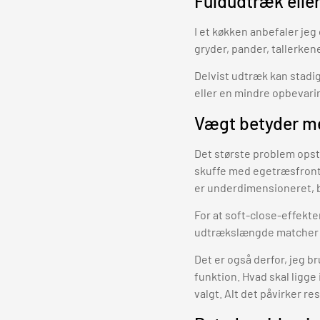
Fuldudtræk eller
I et køkken anbefaler jeg
gryder, pander, tallerken
Delvist udtræk kan stadig
eller en mindre opbevari
Vægt betyder m
Det største problem opst
skuffe med egetræsfront 
er underdimensioneret, b
For at soft-close-effekte
udtrækslængde matcher s
Det er også derfor, jeg b
funktion. Hvad skal ligge 
valgt. Alt det påvirker res