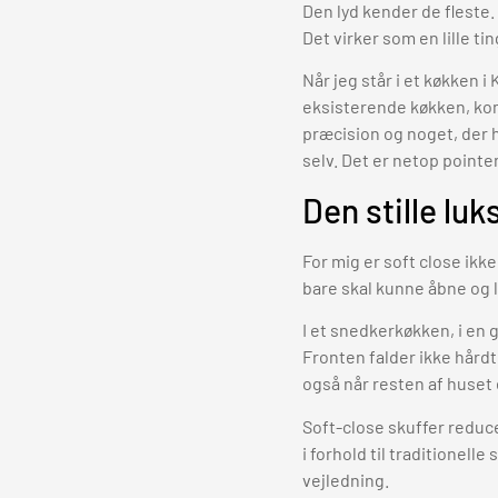
Den lyd kender de fleste.
Det virker som en lille t
Når jeg står i et køkken 
eksisterende køkken, kom
præcision og noget, der 
selv. Det er netop pointe
Den stille lu
For mig er soft close ikk
bare skal kunne åbne og l
I et snedkerkøkken, i en
Fronten falder ikke hårdt
også når resten af huset 
Soft-close skuffer reduc
i forhold til traditionel
vejledning.