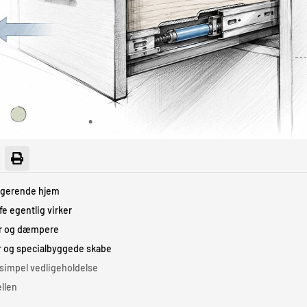
fungerende hjem
fe egentlig virker
er og dæmpere
er og specialbyggede skabe
simpel vedligeholdelse
ellen