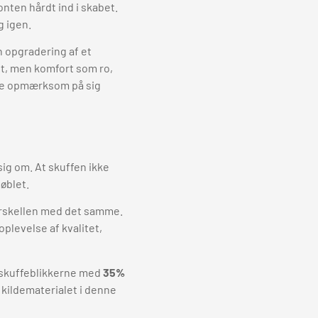
nten hårdt ind i skabet.
g igen.
n opgradering af et
t, men komfort som ro,
ikke opmærksom på sig
sig om. At skuffen ikke
øblet.
orskellen med det samme.
oplevelse af kvalitet,
 skuffeblikkerne med
35%
 kildematerialet i denne