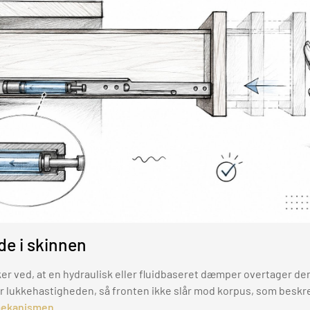
de i skinnen
ker ved, at en hydraulisk eller fluidbaseret dæmper overtager den
 lukkehastigheden, så fronten ikke slår mod korpus, som beskr
-mekanismen
.