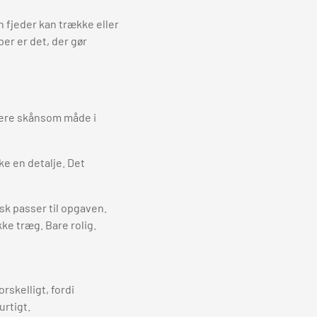
n fjeder kan trække eller
er er det, der gør
mere skånsom måde i
ke en detalje. Det
isk passer til opgaven.
kke træg. Bare rolig.
rskelligt, fordi
rtigt.