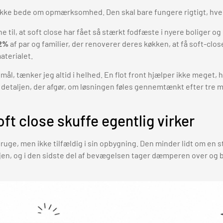
 ikke bede om opmærksomhed. Den skal bare fungere rigtigt, hve
 til, at soft close har fået så stærkt fodfæste i nyere boliger og
2%
af par og familier, der renoverer deres køkken, at få soft-clos
aterialet.
mål, tænker jeg altid i helhed. En flot front hjælper ikke meget, 
te detaljen, der afgør, om løsningen føles gennemtænkt efter tre
ft close skuffe egentlig virker
ruge, men ikke tilfældig i sin opbygning. Den minder lidt om en
vejen, og i den sidste del af bevægelsen tager dæmperen over og