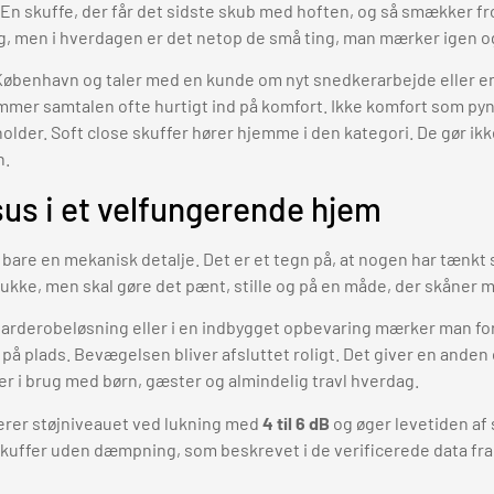
 En skuffe, der får det sidste skub med hoften, og så smækker fro
ing, men i hverdagen er det netop de små ting, man mærker igen o
i København og taler med en kunde om nyt snedkerarbejde eller e
mer samtalen ofte hurtigt ind på komfort. Ikke komfort som pyn
holder. Soft close skuffer hører hjemme i den kategori. De gør 
n.
ksus i et velfungerende hjem
e bare en mekanisk detalje. Det er et tegn på, at nogen har tænkt 
ukke, men skal gøre det pænt, stille og på en måde, der skåner m
 garderobeløsning eller i en indbygget opbevaring mærker man f
 på plads. Bevægelsen bliver afsluttet roligt. Det giver en anden 
er i brug med børn, gæster og almindelig travl hverdag.
erer støjniveauet ved lukning med
4 til 6 dB
og øger levetiden af
le skuffer uden dæmpning, som beskrevet i de verificerede data fra