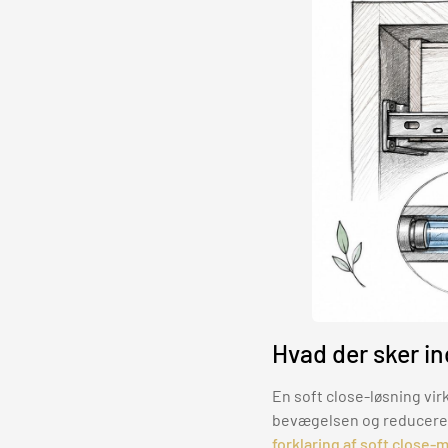
Hvad der sker in
En soft close-løsning vir
bevægelsen og reducerer
forklaring af soft close