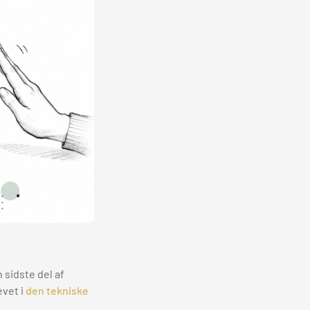
 sidste del af
evet i
den tekniske