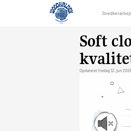
Snedkerarbej
Soft cl
kvalite
Opdateret
fredag 12. jun 202