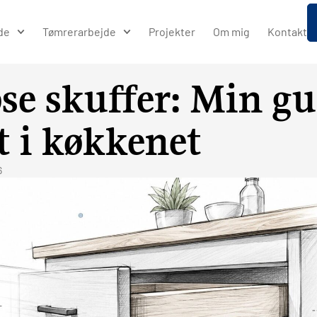
de
Tømrerarbejde
Projekter
Om mig
Kontakt
ose skuffer: Min gu
t i køkkenet
6