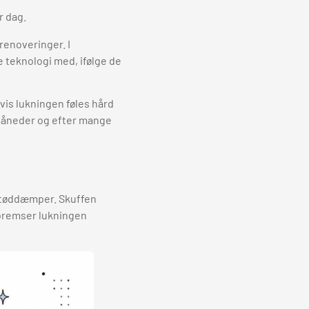
r dag.
 renoveringer. I
e teknologi med, ifølge de
hvis lukningen føles hård
 måneder og efter mange
 støddæmper. Skuffen
 bremser lukningen