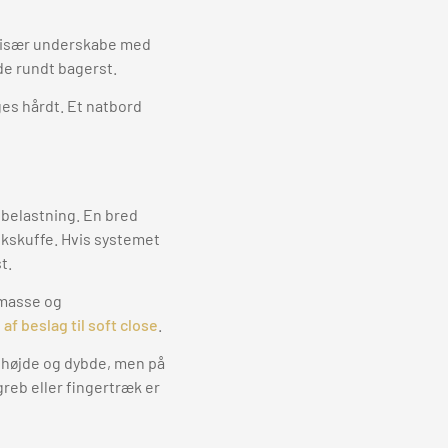
er især underskabe med
de rundt bagerst.
ges hårdt. Et natbord
 belastning. En bred
ikskuffe. Hvis systemet
t.
 masse og
af beslag til soft close
.
, højde og dybde, men på
 greb eller fingertræk er