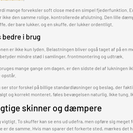
 fordi mange forveksler soft close med en simpel fjederfunktion. E
 ikke den samme rolige, kontrollerede afslutning. Den lille dæmp
fe, der bare lukker, og en skuffe, der lukker ordentligt.
s bedre i brug
nen er ikke kun lyden. Belastningen bliver også taget af på en 
t betyder mindre stød i samlinger, frontmontering og udtræk.
 bruges mange gange om dagen, er den sidste del af lukningen ik
e opstår.
eg ser stor forskel på billige standardløsninger og beslag, der fakt
valgt og korrekt monteret, føles bevægelsen naturlig. Ikke tung. I
rigtige skinner og dæmpere
g vigtigt. To skuffer kan se ens ud udefra, men opføre sig meget fo
 er de samme. Hvis man sparer det forkerte sted, mærkes det hu