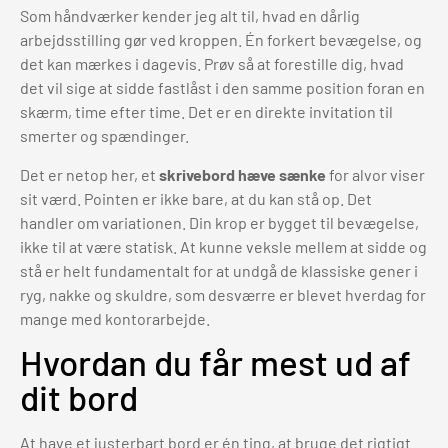
Som håndværker kender jeg alt til, hvad en dårlig
arbejdsstilling gør ved kroppen. Én forkert bevægelse, og
det kan mærkes i dagevis. Prøv så at forestille dig, hvad
det vil sige at sidde fastlåst i den samme position foran en
skærm, time efter time. Det er en direkte invitation til
smerter og spændinger.
Det er netop her, et
skrivebord hæve sænke
for alvor viser
sit værd. Pointen er ikke bare, at du kan stå op. Det
handler om variationen. Din krop er bygget til bevægelse,
ikke til at være statisk. At kunne veksle mellem at sidde og
stå er helt fundamentalt for at undgå de klassiske gener i
ryg, nakke og skuldre, som desværre er blevet hverdag for
mange med kontorarbejde.
Hvordan du får mest ud af
dit bord
At have et justerbart bord er én ting, at bruge det rigtigt