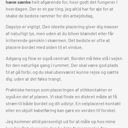
hæve sænke
helt afgørende for, hvor godt det fungerer i
hverdagen. Der er et par ting, jeg altid har for øje for at
skabe de bedste rammer for din arbejdsdag.
Dagslys er vigtigt. Den ideelle placering giver dig masser
af naturligt lys, men uden at du bliver blændet eller får
irriterende genskin i skærmen. Det bedste er ofte at
placere bordet med siden til et vindue.
Adgang og flow er også centralt. Bordet må ikke stå i vejen
for den naturlige gang i rummet. Der skal være god plads
til at gå forbi, og du skal ubesværet kunne rejse og sætte
dig, uden at det føles trangt.
Praktiske hensyn som placeringen af stikkontakter er
også en del af planen. Vi skal finde en diskret måde at få
strøm til både bordet og dit udstyr. En velplaceret kontakt
eller en skjult kabelføring kan gøre en verden til forskel.
Jeg kommer altid personligt ud for at måle op hos mine