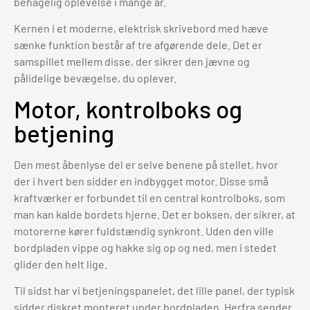
behagelig oplevelse i mange år.
Kernen i et moderne, elektrisk skrivebord med hæve
sænke funktion består af tre afgørende dele. Det er
samspillet mellem disse, der sikrer den jævne og
pålidelige bevægelse, du oplever.
Motor, kontrolboks og
betjening
Den mest åbenlyse del er selve benene på stellet, hvor
der i hvert ben sidder en indbygget motor. Disse små
kraftværker er forbundet til en central kontrolboks, som
man kan kalde bordets hjerne. Det er boksen, der sikrer, at
motorerne kører fuldstændig synkront. Uden den ville
bordpladen vippe og hakke sig op og ned, men i stedet
glider den helt lige.
Til sidst har vi betjeningspanelet, det lille panel, der typisk
sidder diskret monteret under bordpladen. Herfra sender