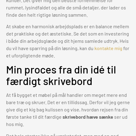
kunder. Det giver mig den bedste fornemmelse for
rummet, lysindfaldet og alle de små detaljer, der lader os
finde den helt rigtige løsning sammen.
At skabe en harmonisk arbejdsplads er en balance mellem
det praktiske og det æstetiske. Se det som en investering
i både din arbejdsglæde og dit hjems samlede udtryk. Hvis
du vil have sparring på din løsning, kan du
kontakte mig
for
et uforpligtende møde.
Min proces fra din idé til
færdigt skrivebord
At få bygget et møbel på mål handler om meget mere end
bare træ og skruer. Det er en tillidssag. Derfor vil jeg gerne
give dig et kig bag kulissen og vise, hvordan rejsen fra din
første tanke til dit færdige
skrivebord hæve sænke
ser ud
hos mig.
Det hele starter ikke på værkstedet, men med en god