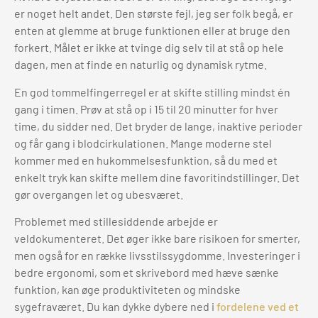
er noget helt andet. Den største fejl, jeg ser folk begå, er
enten at glemme at bruge funktionen eller at bruge den
forkert. Målet er ikke at tvinge dig selv til at stå op hele
dagen, men at finde en naturlig og dynamisk rytme.
En god tommelfingerregel er at skifte stilling mindst én
gang i timen. Prøv at stå op i 15 til 20 minutter for hver
time, du sidder ned. Det bryder de lange, inaktive perioder
og får gang i blodcirkulationen. Mange moderne stel
kommer med en hukommelsesfunktion, så du med et
enkelt tryk kan skifte mellem dine favoritindstillinger. Det
gør overgangen let og ubesværet.
Problemet med stillesiddende arbejde er
veldokumenteret. Det øger ikke bare risikoen for smerter,
men også for en række livsstilssygdomme. Investeringer i
bedre ergonomi, som et skrivebord med hæve sænke
funktion, kan øge produktiviteten og mindske
sygefraværet. Du kan dykke dybere ned i
fordelene ved et