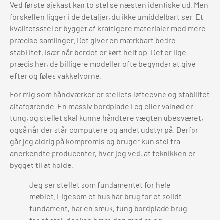
Ved første øjekast kan to stel se næsten identiske ud. Men
forskellen ligger i de detaljer, du ikke umiddelbart ser. Et
kvalitetsstel er bygget af kraftigere materialer med mere
præcise samlinger. Det giver en mærkbart bedre
stabilitet, især når bordet er kørt helt op. Det er lige
præcis her, de billigere modeller ofte begynder at give
efter og føles vakkelvorne.
For mig som håndværker er stellets løfteevne og stabilitet
altafgørende. En massiv bordplade i eg eller valnød er
tung, og stellet skal kunne håndtere vægten ubesværet,
også når der står computere og andet udstyr på. Derfor
går jeg aldrig på kompromis og bruger kun stel fra
anerkendte producenter, hvor jeg ved, at teknikken er
bygget til at holde.
Jeg ser stellet som fundamentet for hele
møblet. Ligesom et hus har brug for et solidt
fundament, har en smuk, tung bordplade brug
for et stel, der kan bære den med ro og