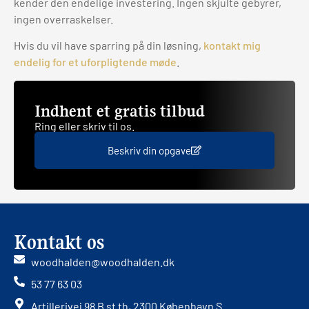
kender den endelige investering. Ingen skjulte gebyrer,
ingen overraskelser.
Hvis du vil have sparring på din løsning,
kontakt mig
endelig for et uforpligtende møde
.
Indhent et gratis tilbud
Ring eller skriv til os.
Beskriv din opgave
Kontakt os
woodhalden@woodhalden.dk
53 77 63 03
Artillerivej 98 B st th, 2300 København S