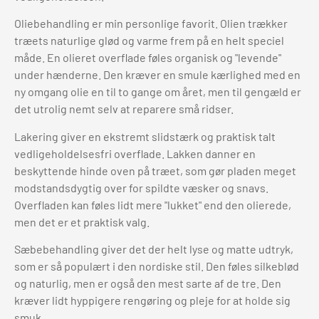
Oliebehandling er min personlige favorit. Olien trækker
træets naturlige glød og varme frem på en helt speciel
måde. En olieret overflade føles organisk og "levende"
under hænderne. Den kræver en smule kærlighed med en
ny omgang olie en til to gange om året, men til gengæld er
det utrolig nemt selv at reparere små ridser.
Lakering giver en ekstremt slidstærk og praktisk talt
vedligeholdelsesfri overflade. Lakken danner en
beskyttende hinde oven på træet, som gør pladen meget
modstandsdygtig over for spildte væsker og snavs.
Overfladen kan føles lidt mere "lukket" end den olierede,
men det er et praktisk valg.
Sæbebehandling giver det der helt lyse og matte udtryk,
som er så populært i den nordiske stil. Den føles silkeblød
og naturlig, men er også den mest sarte af de tre. Den
kræver lidt hyppigere rengøring og pleje for at holde sig
smuk.