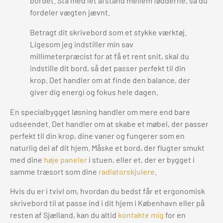
bordet. Stå med let afstand mellem fødderne, så du
fordeler vægten jævnt.
Betragt dit skrivebord som et stykke værktøj.
Ligesom jeg indstiller min sav
millimeterpræcist for at få et rent snit, skal du
indstille dit bord, så det passer perfekt til din
krop. Det handler om at finde den balance, der
giver dig energi og fokus hele dagen.
En specialbygget løsning handler om mere end bare
udseendet. Det handler om at skabe et møbel, der passer
perfekt til din krop, dine vaner og fungerer som en
naturlig del af dit hjem. Måske et bord, der flugter smukt
med dine
høje paneler
i stuen, eller et, der er bygget i
samme træsort som dine
radiatorskjulere
.
Hvis du er i tvivl om, hvordan du bedst får et ergonomisk
skrivebord til at passe ind i dit hjem i København eller på
resten af Sjælland, kan du altid
kontakte mig
for en