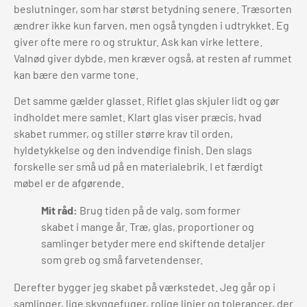
beslutninger, som har størst betydning senere. Træsorten
ændrer ikke kun farven, men også tyngden i udtrykket. Eg
giver ofte mere ro og struktur. Ask kan virke lettere.
Valnød giver dybde, men kræver også, at resten af rummet
kan bære den varme tone.
Det samme gælder glasset. Riflet glas skjuler lidt og gør
indholdet mere samlet. Klart glas viser præcis, hvad
skabet rummer, og stiller større krav til orden,
hyldetykkelse og den indvendige finish. Den slags
forskelle ser små ud på en materialebrik. I et færdigt
møbel er de afgørende.
Mit råd:
Brug tiden på de valg, som former
skabet i mange år. Træ, glas, proportioner og
samlinger betyder mere end skiftende detaljer
som greb og små farvetendenser.
Derefter bygger jeg skabet på værkstedet. Jeg går op i
samlinger, lige skyggefuger, rolige linjer og tolerancer, der