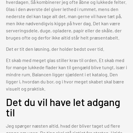
hverdagen. Så kombinerer jeg ofte åbne og lukkede felter.
Glas i den øverste del giver lethed i rummet, mens den
nederste del kan tage alt det, man gerne vil have tæt på,
men ikke nødvendigvis kigge på hver dag. Det kan være
serveringsdele, duge, opladere, papir eller de skåle, der
bruges ofte og derfor ikke altid står helt præsentabelt.
Det er tit den løsning, der holder bedst over tid.
Et skab med meget glas stiller krav til orden. Et skab med
for mange lukkede flader kan til gengæld blive tungt, især i
mindre rum. Balancen ligger sjældent i et katalog. Den
ligger i, hvordan du bor, og i hvor meget skabet skal bære
visuelt og praktisk.
Det du vil have let adgang
til
Jeg spørger næsten altid, hvad der bliver taget ud flere
gange om ugen. De ting skal stå rigtigt fra starten. Højde,