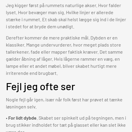
Jeg kigger først på rummets naturlige akser. Hvor falder
lyset. Hvor bevæger man sig. Hvilke linjer er allerede
stærke i rummet. Et skab skal helst lægge sig ind i de linjer
i stedet for at bryde dem unødigt.
Derefter kommer de mere praktiske mål. Dybden er en
klassiker. Mange undervurderer, hvor meget plads store
tallerkener, fade eller mapper faktisk kræver. Det samme
gælder åbning af låger. Hvis lågerne rammer en væg, en
lampe eller et andet møbel, bliver skabet hurtigt mere
irriterende end brugbart.
Fejl jeg ofte ser
Nogle fejl går igen, især når folk først har prøvet at tænke
løsningen selv.
•
For lidt dybde
. Skabet ser spinkelt ud på tegningen, men i
brug stikker indholdet for tæt på glasset eller kan slet ikke
være der.