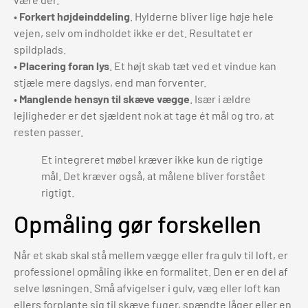
•
Forkert højdeinddeling
. Hylderne bliver lige høje hele
vejen, selv om indholdet ikke er det. Resultatet er
spildplads.
•
Placering foran lys
. Et højt skab tæt ved et vindue kan
stjæle mere dagslys, end man forventer.
•
Manglende hensyn til skæve vægge
. Især i ældre
lejligheder er det sjældent nok at tage ét mål og tro, at
resten passer.
Et integreret møbel kræver ikke kun de rigtige
mål. Det kræver også, at målene bliver forstået
rigtigt.
Opmåling gør forskellen
Når et skab skal stå mellem vægge eller fra gulv til loft, er
professionel opmåling ikke en formalitet. Den er en del af
selve løsningen. Små afvigelser i gulv, væg eller loft kan
ellers forplante sig til skæve fuger, spændte låger eller en