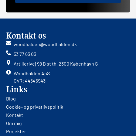
Kontakt os
woodhalden@woodhalden.dk
53 77 63 03
Artillerivej 98 B st th, 2300 København S
Woodhalden ApS
CVR: 44646943
Links
Blog
Cookie- og privatlivspolitik
Kontakt
Om mig
Projekter