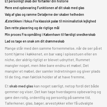
Et personligt skab der fortæller din historie
Mere end opbevaring Funktionen af dit skab med glas
Valg af glas og ramme Detaljerne der skaber helheden
Æstetikken i fokus Fra klassisk palæ til minimalistisk lejlighed
Den rette placering og de rigtige mål
Min proces Fra opmåling i København til færdigt snedkerskab
Lad os tage en snak om dit drømmeskab
Mange står med den samme fornemmelse, når de ser på et
tomt hjørne i køkkenet, en bar væg i spisestuen eller en
niche, der aldrig rigtigt er blevet udnyttet. Rummet
mangler noget, men ikke bare endnu et møbel. Det
mangler et møbel, der samler indretningen og giver plads
til de ting, man faktisk holder af at have fremme.
Et
skab med glas
kan noget særligt, netop fordi det både
gemmer og viser. Det kan tage hverdagens opbevaring og
gøre den rolig, ordentlig og personlig på samme tid.
Tallerkener, glas, bøger, arvestykker eller få udvalgte