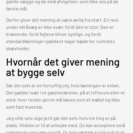
gamle vægge og de små afvigelser, som ikke ses på de
første mål.
Derfor giver det mening at være ærlig fra start. En reol
under skråvæg er ikke svær, fordi den er stor. Den er
krævende, fordi fejlene bliver synlige, og fordi
standardløsninger sjældent tager højde for rummets
skævheder.
Hvornår det giver mening
at bygge selv
Gør det selv er en fornuftig vej, hvis løsningen er enkel.
Det gælder især i et gæsteværelse, på et loftsrum eller et
sted, hvor reolen gerne må læses som et møbel og ikke
som fast inventar.
Jeg ville selv sige ja til gør det selv, hvis tre ting er på
plads. Vinklen er til at arbejde med. Du kan acceptere små
tolerancer ved væg og loft. Du har værktøj og tid nok til at