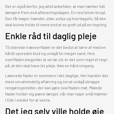
Det er også derfor, jeg altid anbefaler, at man tænker lidt
længere frem end afleveringsdagen. En reol bliver brugt.
Den får bøger, hænder, støv, sollys og hverdagsliv. Så den
skal kunne holde til mere end at se godt ud på en tegning.
Enkle råd til daglig pleje
Til olierede træoverflader er det bedst at tørre af med en
hårdt opvredet klud og undgå for meget vand. Hvis
overfladen begynder at se tør ud, er det som regel et tegn
på, at den skal have let pleje, ikke en hård omgang.
Lakerede flader er nemmere i det daglige. Her handler det
mest om almindelig aftørring og om at undgå skrappe
rengøringsmidler, der kan gøre overfladen mat. Malede
flader holder sig pæne længst, når man tager små mærker
i tide i stedet for at vente.
Det jeg selv ville holde øje