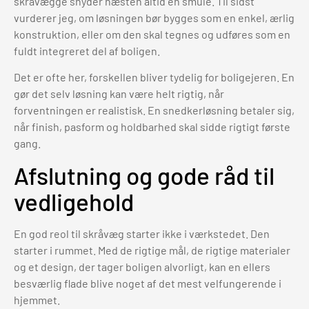
skråvægge snyder næsten altid en smule. Til sidst
vurderer jeg, om løsningen bør bygges som en enkel, ærlig
konstruktion, eller om den skal tegnes og udføres som en
fuldt integreret del af boligen.
Det er ofte her, forskellen bliver tydelig for boligejeren. En
gør det selv løsning kan være helt rigtig, når
forventningen er realistisk. En snedkerløsning betaler sig,
når finish, pasform og holdbarhed skal sidde rigtigt første
gang.
Afslutning og gode råd til
vedligehold
En god reol til skråvæg starter ikke i værkstedet. Den
starter i rummet. Med de rigtige mål, de rigtige materialer
og et design, der tager boligen alvorligt, kan en ellers
besværlig flade blive noget af det mest velfungerende i
hjemmet.