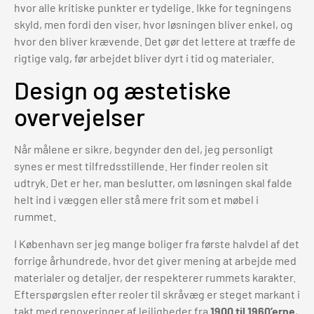
hvor alle kritiske punkter er tydelige. Ikke for tegningens
skyld, men fordi den viser, hvor løsningen bliver enkel, og
hvor den bliver krævende. Det gør det lettere at træffe de
rigtige valg, før arbejdet bliver dyrt i tid og materialer.
Design og æstetiske
overvejelser
Når målene er sikre, begynder den del, jeg personligt
synes er mest tilfredsstillende. Her finder reolen sit
udtryk. Det er her, man beslutter, om løsningen skal falde
helt ind i væggen eller stå mere frit som et møbel i
rummet.
I København ser jeg mange boliger fra første halvdel af det
forrige århundrede, hvor det giver mening at arbejde med
materialer og detaljer, der respekterer rummets karakter.
Efterspørgslen efter reoler til skråvæg er steget markant i
takt med renoveringer af lejligheder fra
1900 til 1960’erne
,