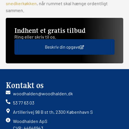
snedkerkøkken
, når rummet skal hænge ordentligt
sammen.
Indhent et gratis tilbud
Ring eller skriv til os.
Beskriv din opgave
Kontakt os
woodhalden@woodhalden.dk
53 77 63 03
Artillerivej 98 B st th, 2300 København S
Woodhalden ApS
CVR: 44646943