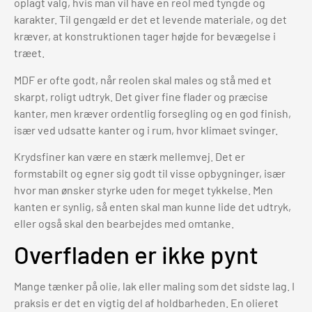
oplagt valg, hvis man vil have en reol med tyngde og
karakter. Til gengæld er det et levende materiale, og det
kræver, at konstruktionen tager højde for bevægelse i
træet.
MDF er ofte godt, når reolen skal males og stå med et
skarpt, roligt udtryk. Det giver fine flader og præcise
kanter, men kræver ordentlig forsegling og en god finish,
især ved udsatte kanter og i rum, hvor klimaet svinger.
Krydsfiner kan være en stærk mellemvej. Det er
formstabilt og egner sig godt til visse opbygninger, især
hvor man ønsker styrke uden for meget tykkelse. Men
kanten er synlig, så enten skal man kunne lide det udtryk,
eller også skal den bearbejdes med omtanke.
Overfladen er ikke pynt
Mange tænker på olie, lak eller maling som det sidste lag. I
praksis er det en vigtig del af holdbarheden. En olieret