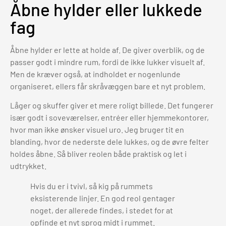
Åbne hylder eller lukkede
fag
Åbne hylder er lette at holde af. De giver overblik, og de
passer godt i mindre rum, fordi de ikke lukker visuelt af.
Men de kræver også, at indholdet er nogenlunde
organiseret, ellers får skråvæggen bare et nyt problem.
Låger og skuffer giver et mere roligt billede. Det fungerer
især godt i soveværelser, entréer eller hjemmekontorer,
hvor man ikke ønsker visuel uro. Jeg bruger tit en
blanding, hvor de nederste dele lukkes, og de øvre felter
holdes åbne. Så bliver reolen både praktisk og let i
udtrykket.
Hvis du er i tvivl, så kig på rummets
eksisterende linjer. En god reol gentager
noget, der allerede findes, i stedet for at
opfinde et nyt sprog midt i rummet.