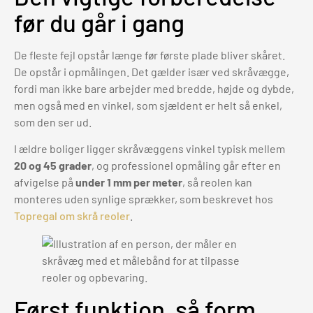
før du går i gang
De fleste fejl opstår længe før første plade bliver skåret.
De opstår i opmålingen. Det gælder især ved skråvægge,
fordi man ikke bare arbejder med bredde, højde og dybde,
men også med en vinkel, som sjældent er helt så enkel,
som den ser ud.
I ældre boliger ligger skråvæggens vinkel typisk mellem
20 og 45 grader
, og professionel opmåling går efter en
afvigelse på
under 1 mm per meter
, så reolen kan
monteres uden synlige sprækker, som beskrevet hos
Topregal om skrå reoler
.
Først funktion, så form