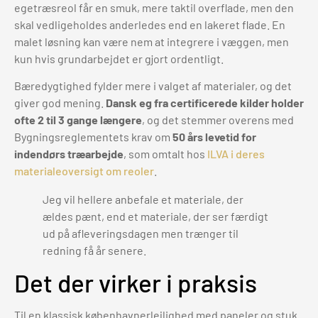
egetræsreol får en smuk, mere taktil overflade, men den
skal vedligeholdes anderledes end en lakeret flade. En
malet løsning kan være nem at integrere i væggen, men
kun hvis grundarbejdet er gjort ordentligt.
Bæredygtighed fylder mere i valget af materialer, og det
giver god mening.
Dansk eg fra certificerede kilder holder
ofte 2 til 3 gange længere
, og det stemmer overens med
Bygningsreglementets krav om
50 års levetid for
indendørs træarbejde
, som omtalt hos
ILVA i deres
materialeoversigt om reoler
.
Jeg vil hellere anbefale et materiale, der
ældes pænt, end et materiale, der ser færdigt
ud på afleveringsdagen men trænger til
redning få år senere.
Det der virker i praksis
Til en klassisk københavnerlejlighed med paneler og stuk