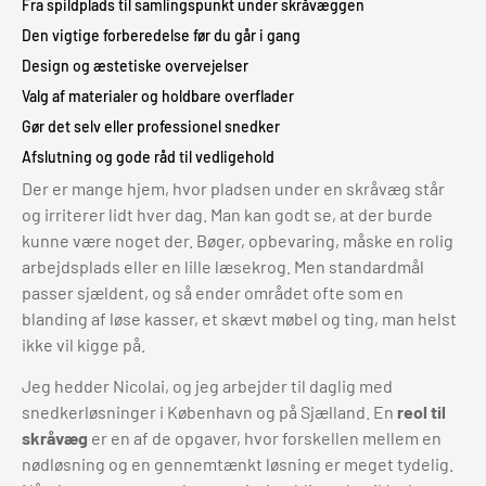
Fra spildplads til samlingspunkt under skråvæggen
Den vigtige forberedelse før du går i gang
Design og æstetiske overvejelser
Valg af materialer og holdbare overflader
Gør det selv eller professionel snedker
Afslutning og gode råd til vedligehold
Der er mange hjem, hvor pladsen under en skråvæg står
og irriterer lidt hver dag. Man kan godt se, at der burde
kunne være noget der. Bøger, opbevaring, måske en rolig
arbejdsplads eller en lille læsekrog. Men standardmål
passer sjældent, og så ender området ofte som en
blanding af løse kasser, et skævt møbel og ting, man helst
ikke vil kigge på.
Jeg hedder Nicolai, og jeg arbejder til daglig med
snedkerløsninger i København og på Sjælland. En
reol til
skråvæg
er en af de opgaver, hvor forskellen mellem en
nødløsning og en gennemtænkt løsning er meget tydelig.