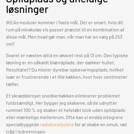
løsninger
IKEAs moduler kommer i faste mål. Det er smart, hvis dit
rum på mirakuløs vis passer præcist til en kombination af
disse mål. Men hvad gør man, når man har en væg på 253
cm?
Svaret er næsten altid en akavet rest på 13 cm. Den typiske
løsning er en såkaldt blændplade, der dækker hullet.
Resultatet? Du mister dyrebar opbevaringsplads, hvilket
især er frustrerende i et lille køkken, hvor hver centimeter
tæller.
Et skræddersyet snedkerkøkken eliminerer problemet
fuldstændigt. Her bygger jeg skabene, så de udnytter
rummet 100 % og skaber et helstøbt look uden spildplads
eller mærkelige mellemrum. Ofte kan vi endda integrere
specialbyggede
radiatorskjulere
for at skabe en smuk, rød
tråd i indretningen.