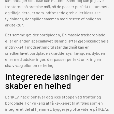
laminatlåger slet ikke kan matche. Samtidig kan jeg lave
fronterne på præcise mål, så de passer perfekt til rummet,
og tilføje detaljer som indfræsede greb eller klassiske
fyldninger, der spiller sammen med resten af boligens
arkitektur.
Det samme gælder bordpladen. En massiv træbordplade
eller en anden speciallavet løsning løfter øjeblikkeligt hele
indtrykket. I modsætning til standardmål kan en
snedkerlavet bordplade skræddersys i længden, dybden
eller med udskæringer, der passer perfekt omkring en
skæv væg eller en rørføring.
Integrerede løsninger der
skaber en helhed
Et "IKEA hack" behøver dog ikke stoppe ved fronter og
bordplade. For virkelig at få køkkenet til at føles som en
integreret del af hjemmet, bygger jeg ofte videre på IKEAs