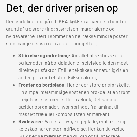
Det, der driver prisen op
Den endelige pris på dit IKEA-køkken afhænger i bund og
grund af tre store ting: størrelsen, materialerne og
hvidevarerne. Dertil kommer en hel række mindre poster,
som mange desværre overser i budgettet.
Størrelse og indretning:
Antallet af skabe, skuffer
og længden på bordpladen er selvfølgelig den mest
direkte prisfaktor. Et lille tekøkken er naturligvis en
anden pris end et stort køkkenalrum.
Fronter og bordplade:
Her er der store prisforskelle.
En simpel melaminlåge koster en brøkdel af en front
i højglans eller med et flot trælook. Det samme
gælder bordplader, hvor springet fra laminat til
massivt træ eller kompositsten er markant.
Hvidevarer:
Valget af ovn, kogeplade, emhætte og
køleskab har en stor indflydelse. Her kan du vælge
IKEAs egne mærker, men du kan også integrere