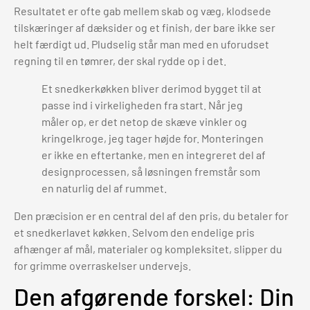
Resultatet er ofte gab mellem skab og væg, klodsede
tilskæringer af dæksider og et finish, der bare ikke ser
helt færdigt ud. Pludselig står man med en uforudset
regning til en tømrer, der skal rydde op i det.
Et snedkerkøkken bliver derimod bygget til at
passe ind i virkeligheden fra start. Når jeg
måler op, er det netop de skæve vinkler og
kringelkroge, jeg tager højde for. Monteringen
er ikke en eftertanke, men en integreret del af
designprocessen, så løsningen fremstår som
en naturlig del af rummet.
Den præcision er en central del af den pris, du betaler for
et snedkerlavet køkken. Selvom den endelige pris
afhænger af mål, materialer og kompleksitet, slipper du
for grimme overraskelser undervejs.
Den afgørende forskel: Din