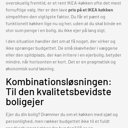
overskuelig fremtid, er et rent IKEA-køkken ofte det mest
fornuftige valg. Her er den lave
pris på et IKEA køkken
simpelthen den vigtigste faktor. Du får et pænt og
funktionelt køkken lige nu og her, uden at du skal binde en
stor sum penge i en bolig, du ikke ejer på lang sigt.
I den situation handler det om at få noget, der virker og
ikke sprænger budgettet. De små skævheder i væggene
eller den spildplads, der kan irritere i en ejerbolig, betyder
mindre, når horisonten er kort. Det er en pragmatisk og
økonomisk sund løsning.
Kombinationsløsningen:
Til den kvalitetsbevidste
boligejer
Ejer du din bolig? Drømmer du om et køkken med sjæl og
personlighed, men rækker budgettet ikke til et fuldt
snedkerbygget køkken fra bunden? Så er en