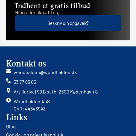
Indhent et gratis tilbud
Ring eller skriv til os.
Beskriv din opgave
Kontakt os
woodhalden@woodhalden.dk
53 77 63 03
Artillerivej 98 B st th, 2300 København S
Woodhalden ApS
CVR: 44646943
Links
Blog
Cookie- og privatlivspolitik