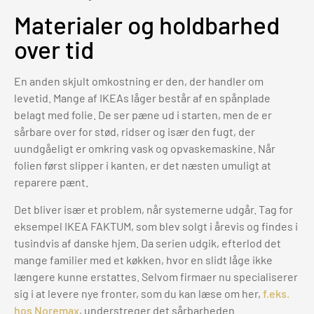
Materialer og holdbarhed
over tid
En anden skjult omkostning er den, der handler om
levetid. Mange af IKEAs låger består af en spånplade
belagt med folie. De ser pæne ud i starten, men de er
sårbare over for stød, ridser og især den fugt, der
uundgåeligt er omkring vask og opvaskemaskine. Når
folien først slipper i kanten, er det næsten umuligt at
reparere pænt.
Det bliver især et problem, når systemerne udgår. Tag for
eksempel IKEA FAKTUM, som blev solgt i årevis og findes i
tusindvis af danske hjem. Da serien udgik, efterlod det
mange familier med et køkken, hvor en slidt låge ikke
længere kunne erstattes. Selvom firmaer nu specialiserer
sig i at levere nye fronter, som du kan læse om her,
f.eks.
hos Noremax
, understreger det sårbarheden.