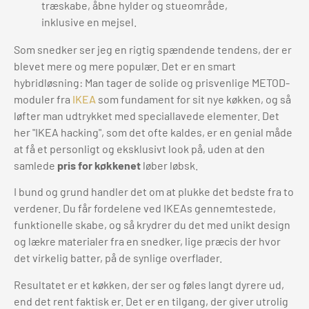
Som snedker ser jeg en rigtig spændende tendens, der er
blevet mere og mere populær. Det er en smart
hybridløsning: Man tager de solide og prisvenlige METOD-
moduler fra
IKEA
som fundament for sit nye køkken, og så
løfter man udtrykket med speciallavede elementer. Det
her "IKEA hacking", som det ofte kaldes, er en genial måde
at få et personligt og eksklusivt look på, uden at den
samlede
pris for køkkenet
løber løbsk.
I bund og grund handler det om at plukke det bedste fra to
verdener. Du får fordelene ved IKEAs gennemtestede,
funktionelle skabe, og så krydrer du det med unikt design
og lækre materialer fra en snedker, lige præcis der hvor
det virkelig batter, på de synlige overflader.
Resultatet er et køkken, der ser og føles langt dyrere ud,
end det rent faktisk er. Det er en tilgang, der giver utrolig