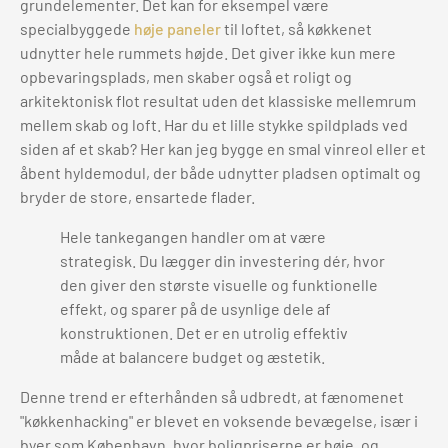
grundelementer. Det kan for eksempel være
specialbyggede
høje paneler
til loftet, så køkkenet
udnytter hele rummets højde. Det giver ikke kun mere
opbevaringsplads, men skaber også et roligt og
arkitektonisk flot resultat uden det klassiske mellemrum
mellem skab og loft. Har du et lille stykke spildplads ved
siden af et skab? Her kan jeg bygge en smal vinreol eller et
åbent hyldemodul, der både udnytter pladsen optimalt og
bryder de store, ensartede flader.
Hele tankegangen handler om at være
strategisk. Du lægger din investering dér, hvor
den giver den største visuelle og funktionelle
effekt, og sparer på de usynlige dele af
konstruktionen. Det er en utrolig effektiv
måde at balancere budget og æstetik.
Denne trend er efterhånden så udbredt, at fænomenet
"køkkenhacking" er blevet en voksende bevægelse, især i
byer som København, hvor boligpriserne er høje, og