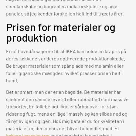
snedkerskabe og bogreoler, radiatorskjulere og høje
paneler, så jeg kender forskellen helt ind til træets årer.
Prisen for materialer og
produktion
En af hovedårsagerne til, at IKEA kan holde en lav pris på
deres køkkener, er deres optimerede produktionskæde.
De bruger materialer som spånplade med melamin eller
folie i gigantiske mængder, hvilket presser prisen helt i
bund.
Det er smart, men der er en bagside. De materialer har
sjældent den samme levetid eller robusthed som massive
træsorter. En foliebelagt låge er sårbar over for stød,
ridser og fugt, mens en låge i massiv eg kan slibes ned og
få nyt liv igen og igen. Hos mig betaler du for kvaliteten i
materialet og den omhu, det bliver behandlet med. Et
køkken i massivt træ
er en langsigtet investering i