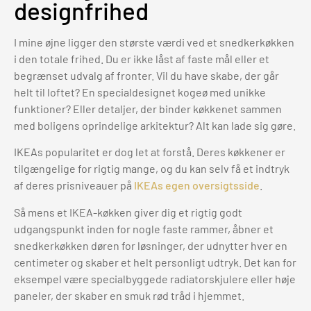
designfrihed
I mine øjne ligger den største værdi ved et snedkerkøkken
i den totale frihed. Du er ikke låst af faste mål eller et
begrænset udvalg af fronter. Vil du have skabe, der går
helt til loftet? En specialdesignet kogeø med unikke
funktioner? Eller detaljer, der binder køkkenet sammen
med boligens oprindelige arkitektur? Alt kan lade sig gøre.
IKEAs popularitet er dog let at forstå. Deres køkkener er
tilgængelige for rigtig mange, og du kan selv få et indtryk
af deres prisniveauer på
IKEAs egen oversigtsside
.
Så mens et IKEA-køkken giver dig et rigtig godt
udgangspunkt inden for nogle faste rammer, åbner et
snedkerkøkken døren for løsninger, der udnytter hver en
centimeter og skaber et helt personligt udtryk. Det kan for
eksempel være specialbyggede radiatorskjulere eller høje
paneler, der skaber en smuk rød tråd i hjemmet.