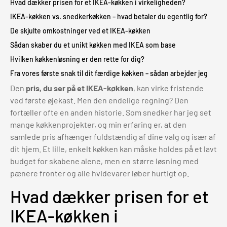
Hvad dækker prisen for et IKEA-køkken i virkeligheden?
IKEA-køkken vs. snedkerkøkken – hvad betaler du egentlig for?
De skjulte omkostninger ved et IKEA-køkken
Sådan skaber du et unikt køkken med IKEA som base
Hvilken køkkenløsning er den rette for dig?
Fra vores første snak til dit færdige køkken – sådan arbejder jeg
Den
pris, du ser på et IKEA-køkken
, kan virke fristende
ved første øjekast. Men den endelige regning? Den
fortæller ofte en anden historie. Som snedker har jeg set
mange køkkenprojekter, og min erfaring er, at den
samlede pris afhænger fuldstændig af dine valg og især af
dit hjem. Et lille, enkelt køkken kan måske holdes på et lavt
budget for skabene alene, men en større løsning med
pænere fronter og alle hvidevarer løber hurtigt op.
Hvad dækker prisen for et
IKEA-køkken i