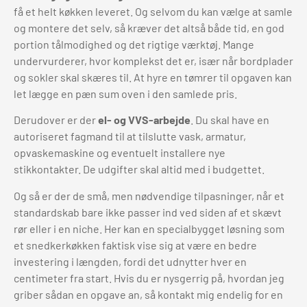
få et helt køkken leveret. Og selvom du kan vælge at samle
og montere det selv, så kræver det altså både tid, en god
portion tålmodighed og det rigtige værktøj. Mange
undervurderer, hvor komplekst det er, især når bordplader
og sokler skal skæres til. At hyre en tømrer til opgaven kan
let lægge en pæn sum oven i den samlede pris.
Derudover er der
el- og VVS-arbejde
. Du skal have en
autoriseret fagmand til at tilslutte vask, armatur,
opvaskemaskine og eventuelt installere nye
stikkontakter. De udgifter skal altid med i budgettet.
Og så er der de små, men nødvendige tilpasninger, når et
standardskab bare ikke passer ind ved siden af et skævt
rør eller i en niche. Her kan en specialbygget løsning som
et snedkerkøkken faktisk vise sig at være en bedre
investering i længden, fordi det udnytter hver en
centimeter fra start. Hvis du er nysgerrig på, hvordan jeg
griber sådan en opgave an, så kontakt mig endelig for en