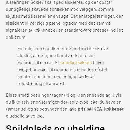
justeringer. Sokler skal specialskæres, og der opstår
uundgåeligt akavede sprækker mod væggen, som må
skjules med lister eller en fuge. Det er lappeløsninger, der
sjældent bliver rigtig pæne, og som med det samme
signalerer, at køkkenet er en standardvare presset ind i et
unikt rum.
For mig som snedker er det netop i de skæve
vinkler, at det gode håndværk for alvor
kommer til sin ret. Et
snedkerkøkken
bliver
bygget præcist til rummets særheder, så det
smelter sammen med boligen og føles
fuldstændig integreret.
Disse småtilpasninger tager tid og kræver håndelag. Hvis
du ikke selv er en ferm gør-det-selv-type, skal du have en
tømrer ud, og så begynder den lave
pris på IKEA-køkkenet
pludselig at vokse.
Spildplads og uheldige