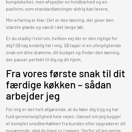
kompleksitet, men afspejler en holdbarhed og en
pasform, som standardløsninger aldrig kan levere.
Min erfaring er klar: Det er den løsning, der giver den
største glæde og værdi i det lange løb.
Er du stadig i tvivl om, hvilken vej der er den rigtige for
dig? Så tag endelig fat i mig. Så tager vi en uforpligtende
snak om dine drømme, dit budget og finder den løsning,
der passer perfekt til dig og dit hjem.
Fra vores første snak til dit
færdige køkken – sådan
arbejder jeg
For mig er det helt afgørende, at du føler dig tryg og har
fuld gennemsigtighed hele vejen. Uanset om jeg bygger
et komplet snedkerkøkken fra bunden eller opgraderer dit
nuværende, skal du have ro i maven. Derfor vil jeg gerne