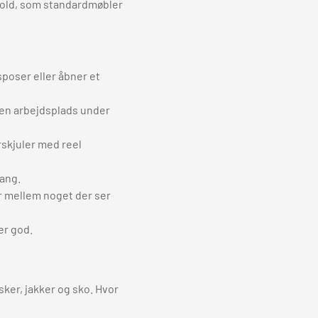
hold, som standardmøbler
poser eller åbner et
r en arbejdsplads under
rskjuler med reel
gang.
år mellem noget der ser
er god.
ker, jakker og sko. Hvor