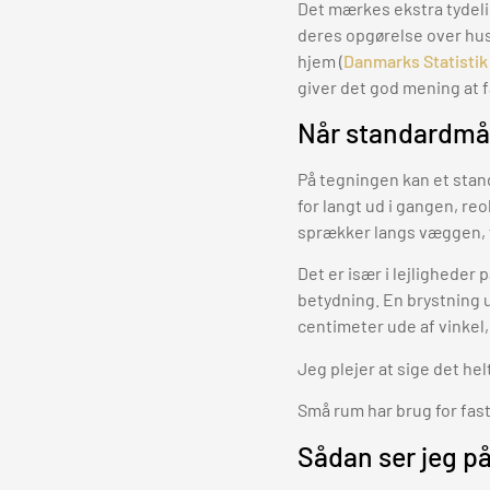
Det mærkes ekstra tydelig
deres opgørelse over hus
hjem (
Danmarks Statistik
giver det god mening at f
Når standardmål
På tegningen kan et stand
for langt ud i gangen, re
sprækker langs væggen, f
Det er især i lejligheder
betydning. En brystning u
centimeter ude af vinkel
Jeg plejer at sige det hel
Små rum har brug for fast
Sådan ser jeg p