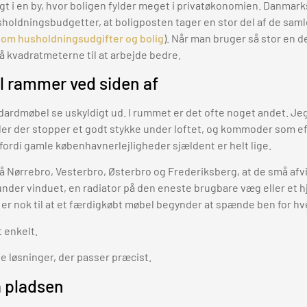
t i en by, hvor boligen fylder meget i privatøkonomien. Danmarks 
holdningsbudgetter, at boligposten tager en stor del af de saml
 om husholdningsudgifter og bolig
). Når man bruger så stor en d
å kvadratmeterne til at arbejde bedre.
 rammer ved siden af
ardmøbel se uskyldigt ud. I rummet er det ofte noget andet. Jeg
oler der stopper et godt stykke under loftet, og kommoder som e
ordi gamle københavnerlejligheder sjældent er helt lige.
 på Nørrebro, Vesterbro, Østerbro og Frederiksberg, at de små afvi
nder vinduet, en radiator på den eneste brugbare væg eller et hj
, er nok til at et færdigkøbt møbel begynder at spænde ben for h
t enkelt.
e løsninger, der passer præcist.
å pladsen