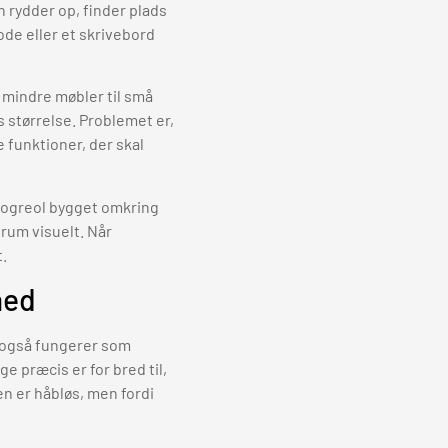
 rydder op, finder plads
ode eller et skrivebord
e mindre møbler til små
 størrelse. Problemet er,
 funktioner, der skal
 bogreol bygget omkring
 rum visuelt. Når
t.
hed
t også fungerer som
 præcis er for bred til,
den er håbløs, men fordi