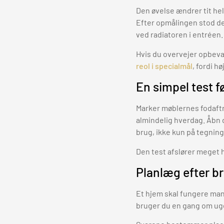
Den øvelse ændrer tit he
Efter opmålingen stod det
ved radiatoren i entréen.
Hvis du overvejer opbevar
reol i specialmål
, fordi h
En simpel test fø
Marker møblernes fodaftr
almindelig hverdag. Åbn d
brug, ikke kun på tegnin
Den test afslører meget h
Planlæg efter br
Et hjem skal fungere man
bruger du en gang om uge