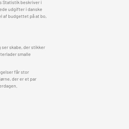
Statistik beskriver i
ede udgifter i danske
el af budgettet på at bo,
 ser skabe, der stikker
fterlader smalle
gelser får stor
ørne, der er et par
verdagen.