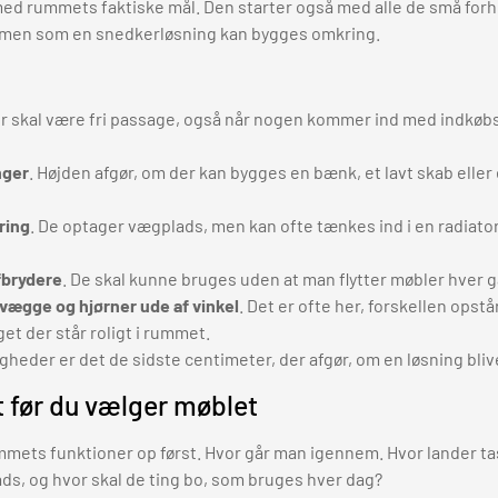
med rummets faktiske mål. Den starter også med alle de små for
, men som en snedkerløsning kan bygges omkring.
er skal være fri passage, også når nogen kommer ind med indkøbs
nger
. Højden afgør, om der kan bygges en bænk, et lavt skab elle
ring
. De optager vægplads, men kan ofte tænkes ind i en radiato
fbrydere
. De skal kunne bruges uden at man flytter møbler hver 
vægge og hjørner ude af vinkel
. Det er ofte her, forskellen opst
get der står roligt i rummet.
heder er det de sidste centimeter, der afgør, om en løsning bliv
før du vælger møblet
mets funktioner op først. Hvor går man igennem. Hvor lander tas
ads, og hvor skal de ting bo, som bruges hver dag?