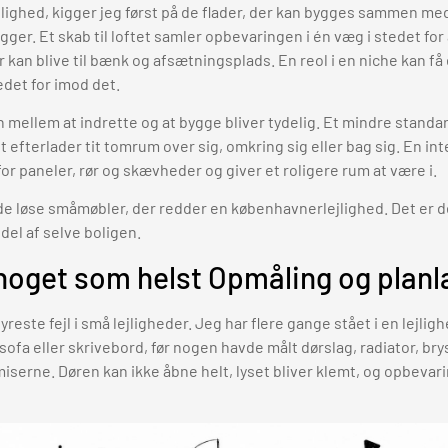
 lejlighed, kigger jeg først på de flader, der kan bygges sammen me
gger. Et skab til loftet samler opbevaringen i én væg i stedet for
 kan blive til bænk og afsætningsplads. En reol i en niche kan få 
det for imod det.
n mellem at indrette og at bygge bliver tydelig. Et mindre standa
 efterlader tit tomrum over sig, omkring sig eller bag sig. En in
for paneler, rør og skævheder og giver et roligere rum at være i.
t de løse småmøbler, der redder en københavnerlejlighed. Det er
del af selve boligen.
 noget som helst Opmåling og plan
reste fejl i små lejligheder. Jeg har flere gange stået i en lejlig
, sofa eller skrivebord, før nogen havde målt dørslag, radiator, b
serne. Døren kan ikke åbne helt, lyset bliver klemt, og opbevar