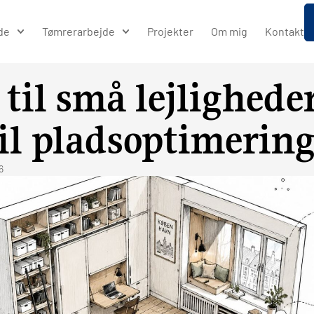
de
Tømrerarbejde
Projekter
Om mig
Kontakt
til små lejlighede
il pladsoptimerin
6