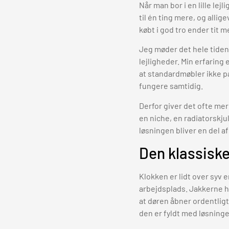
Når man bor i en lille le
til én ting mere, og alli
købt i god tro ender tit 
Jeg møder det hele tiden 
lejligheder. Min erfarin
at standardmøbler ikke pa
fungere samtidig.
Derfor giver det ofte mer
en niche, en radiatorskju
løsningen bliver en del a
Den klassiske
Klokken er lidt over syv 
arbejdsplads. Jakkerne hæ
at døren åbner ordentligt.
den er fyldt med løsning