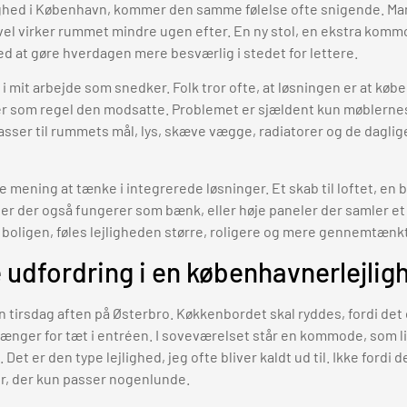
jlighed i København, kommer den samme følelse ofte snigende. Man
gevel virker rummet mindre ugen efter. En ny stol, en ekstra komm
med at gøre hverdagen mere besværlig i stedet for lettere.
i mit arbejde som snedker. Folk tror ofte, at løsningen er at køb
g er som regel den modsatte. Problemet er sjældent kun møblernes
sser til rummets mål, lys, skæve vægge, radiatorer og de daglige
e mening at tænke i integrerede løsninger. Et skab til loftet, en
ler der også fungerer som bænk, eller høje paneler der samler et
f boligen, føles lejligheden større, roligere og mere gennemtænk
 udfordring i en københavnerlejlig
en tirsdag aften på Østerbro. Køkkenbordet skal ryddes, fordi de
nger for tæt i entréen. I soveværelset står en kommode, som lige
 Det er den type lejlighed, jeg ofte bliver kaldt ud til. Ikke fordi 
er, der kun passer nogenlunde.