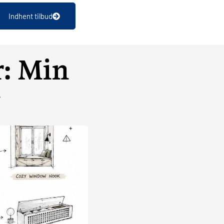
Indhent tilbud
r: Min
g