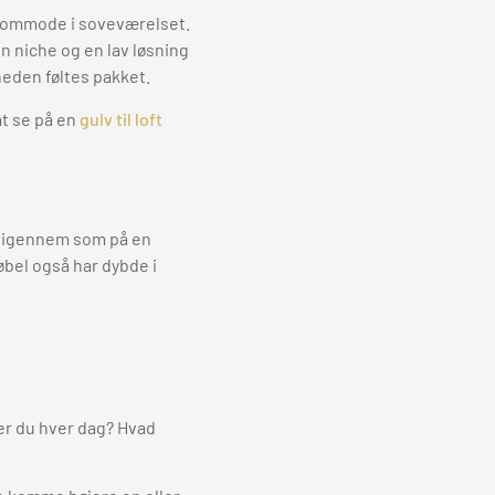
 kommode i soveværelset.
n niche og en lav løsning
heden føltes pakket.
at se på en
gulv til loft
t igennem som på en
øbel også har dybde i
er du hver dag? Hvad