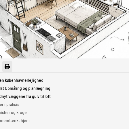
 en københavnerlejlighed
lst Opmåling og planlægning
nyt væggene fra gulv til loft
er i praksis
nicher og kroge
 gennemtænkt hjem