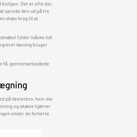
d boligen. Det er ofte der,
 at sprede den ud på tre
en skæv krog til at
rdmøbel fylder måske lidt
tegreret løsning bruger
 de få, gennemarbejdede
lægning
hed på Vesterbro, hvor der
rystning og skæve hjørner
ingen ender de forkerte