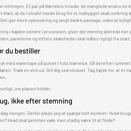
le retningen. Et par på Nørrebro troede, de manglede endnu en
 klart, at de i stedet havde brug for et indbygget skab omkring e
 Det gav mere opbevaring og langt bedre passage, uden at lejlig
ing i højden senere i processen, giver det mening allerede her 
øjden, panelerne og loftets skævheder skal måles rigtigt fra start.
r du bestiller
yk med malertape på gulvet i fuld størrelse. Gå derefter rumme
øren. Træk en stol ud. Stil dig ved vinduet. Tag højde for, at et m
gen.
urtigt, om planen holder.
ug, ikke efter stemning
dag morgen. Derfor plejer jeg at spørge helt konkret: Hvad brug
n? Hvad skal gemmes væk, men stadig være til at finde?