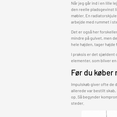
Når jeg går ind i en lille
den reelle pladsgevinst li
møbler. En radiatorskjuler
arbejde med rummet i ste
Det er også her forskelle
mindre på gulvet, men det
hele højden, tager højde 
I praksis er det sjælden
elementer, som bliver en 
Før du køber
Impulskøb giver ofte de dy
allerede var bestilt skab
op. Så begynder kompromi
steder.