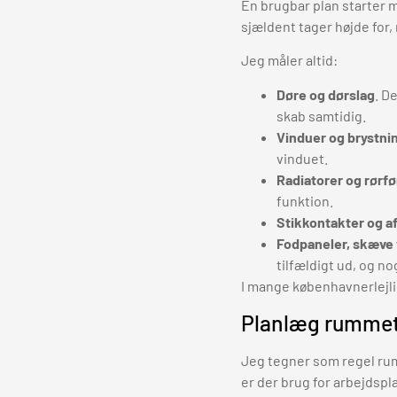
En brugbar plan starter 
sjældent tager højde for
Jeg måler altid:
Døre og dørslag
. D
skab samtidig.
Vinduer og brystni
vinduet.
Radiatorer og rørfø
funktion.
Stikkontakter og a
Fodpaneler, skæve 
tilfældigt ud, og no
I mange københavnerlejlig
Planlæg rummet 
Jeg tegner som regel rum
er der brug for arbejdspl