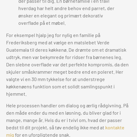
der passer til dig. En børnefamilie i en travl
hverdag har helt andre behov end parret, der
ønsker en elegant og primært dekorativ
overflade på et møbel.
For eksempel hjalp jeg for nylig en familie på
Frederiksberg med at vælge en matslebet Verde
Guatemala til deres køkkenø. De drømte om et dramatisk
udtryk, men var bekymrede for ridser fra børnenes leg.
Den slebne overflade var det perfekte kompromis, da den
skjuler småskrammer meget bedre end en poleret. Her
valgte vi en 30 mm tykkelse for at understrege
køkkenøens funktion som et solidt samlingspunkt i
hjemmet.
Hele processen handler om dialog og ærlig rådgivning. På
den måde ender du med en løsning, du bliver glad for i
mange, mange år. Hvis du er i tvivl om, hvad der passer
bedst til dit projekt, så tøv endelig ikke med at
kontakte
mig
for en uforpligtende snak.