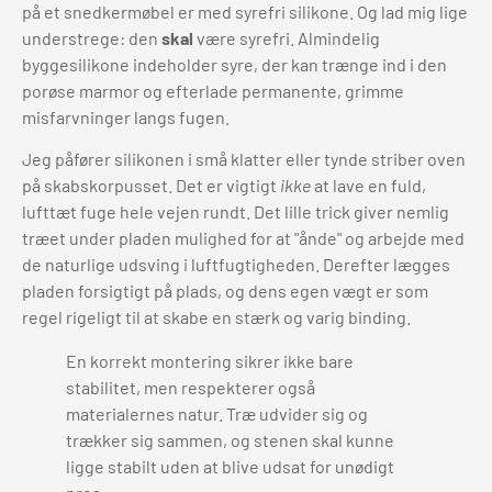
på et snedkermøbel er med syrefri silikone. Og lad mig lige
understrege: den
skal
være syrefri. Almindelig
byggesilikone indeholder syre, der kan trænge ind i den
porøse marmor og efterlade permanente, grimme
misfarvninger langs fugen.
Jeg påfører silikonen i små klatter eller tynde striber oven
på skabskorpusset. Det er vigtigt
ikke
at lave en fuld,
lufttæt fuge hele vejen rundt. Det lille trick giver nemlig
træet under pladen mulighed for at "ånde" og arbejde med
de naturlige udsving i luftfugtigheden. Derefter lægges
pladen forsigtigt på plads, og dens egen vægt er som
regel rigeligt til at skabe en stærk og varig binding.
En korrekt montering sikrer ikke bare
stabilitet, men respekterer også
materialernes natur. Træ udvider sig og
trækker sig sammen, og stenen skal kunne
ligge stabilt uden at blive udsat for unødigt