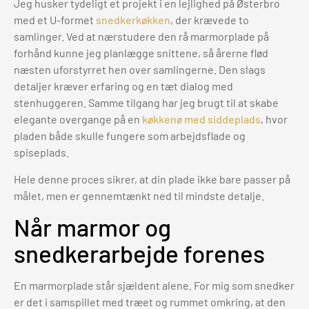
Jeg husker tydeligt et projekt i en lejlighed på Østerbro
med et U-formet
snedkerkøkken
, der krævede to
samlinger. Ved at nærstudere den rå marmorplade på
forhånd kunne jeg planlægge snittene, så årerne flød
næsten uforstyrret hen over samlingerne. Den slags
detaljer kræver erfaring og en tæt dialog med
stenhuggeren. Samme tilgang har jeg brugt til at skabe
elegante overgange på en
køkkenø med siddeplads
, hvor
pladen både skulle fungere som arbejdsflade og
spiseplads.
Hele denne proces sikrer, at din plade ikke bare passer på
målet, men er gennemtænkt ned til mindste detalje.
Når marmor og
snedkerarbejde forenes
En marmorplade står sjældent alene. For mig som snedker
er det i samspillet med træet og rummet omkring, at den