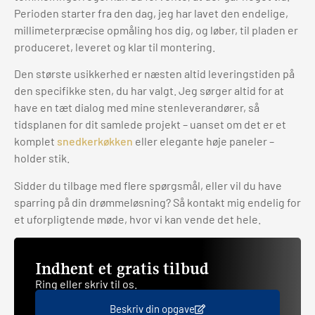
Perioden starter fra den dag, jeg har lavet den endelige,
millimeterpræcise opmåling hos dig, og løber, til pladen er
produceret, leveret og klar til montering.
Den største usikkerhed er næsten altid leveringstiden på
den specifikke sten, du har valgt. Jeg sørger altid for at
have en tæt dialog med mine stenleverandører, så
tidsplanen for dit samlede projekt – uanset om det er et
komplet
snedkerkøkken
eller elegante høje paneler –
holder stik.
Sidder du tilbage med flere spørgsmål, eller vil du have
sparring på din drømmeløsning? Så kontakt mig endelig for
et uforpligtende møde, hvor vi kan vende det hele.
Indhent et gratis tilbud
Ring eller skriv til os.
Beskriv din opgave