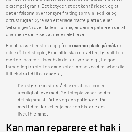
eksempel granit. Det betyder, at det kan få ridser, og at
det er følsomt over for syre fra ting som vin, eddike og
citrusfrugter. Syre kan efterlade matte pletter, eller
"ætsninger", i overfladen. For mig er denne patina en del af
charmen – det viser, at materialet lever.
For at passe bedst muligt på din
marmor plade på mål
, er
mine råd ret simple. Brug altid skærebrætter. Tør spild op
med det samme – især hvis det er syreholdigt. En god
forsegling fra starten gør en stor forskel, da den køber dig
lidt ekstra tid til at reagere.
Den største misforståelse er, at marmor er
umuligt at leve med. Med simple vaner holder
det sig smukt i årtier, og den patina, det får
med tiden, fortæller jo bare en historie om
livet i hjemmet.
Kan man reparere et hak i