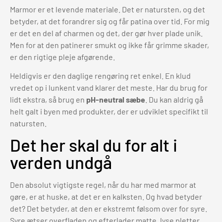
Marmor er et levende materiale. Det er natursten, og det
betyder, at det forandrer sig og får patina over tid. For mig
er det en del af charmen og det, der gør hver plade unik.
Men for at den patinerer smukt og ikke får grimme skader,
er den rigtige pleje afgørende.
Heldigvis er den daglige rengøring ret enkel. En klud
vredet op i lunkent vand klarer det meste. Har du brug for
lidt ekstra, så brug en
pH-neutral sæbe
. Du kan aldrig gå
helt galt i byen med produkter, der er udviklet specifikt til
natursten.
Det her skal du for alt i
verden undgå
Den absolut vigtigste regel, når du har med marmor at
gøre, er at huske, at det er en kalksten. Og hvad betyder
det? Det betyder, at den er ekstremt følsom over for syre.
Syre ætser overfladen og efterlader matte, lyse pletter,