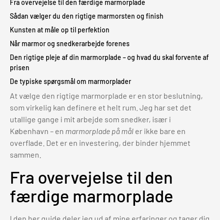
Fra overvejelse til den færdige marmorplade
Sådan vælger du den rigtige marmorsten og finish
Kunsten at måle op til perfektion
Når marmor og snedkerarbejde forenes
Den rigtige pleje af din marmorplade – og hvad du skal forvente af
prisen
De typiske spørgsmål om marmorplader
At vælge den rigtige marmorplade er en stor beslutning,
som virkelig kan definere et helt rum. Jeg har set det
utallige gange i mit arbejde som snedker, især i
København – en
marmorplade på mål
er ikke bare en
overflade. Det er en investering, der binder hjemmet
sammen.
Fra overvejelse til den
færdige marmorplade
I den her guide deler jeg ud af mine erfaringer og tager dig