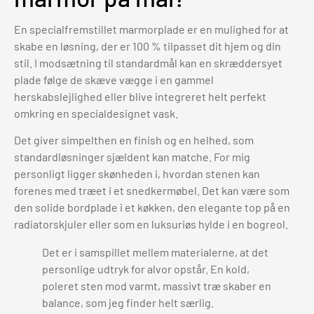
En specialfremstillet marmorplade er en mulighed for at
skabe en løsning, der er 100 % tilpasset dit hjem og din
stil. I modsætning til standardmål kan en skræddersyet
plade følge de skæve vægge i en gammel
herskabslejlighed eller blive integreret helt perfekt
omkring en specialdesignet vask.
Det giver simpelthen en finish og en helhed, som
standardløsninger sjældent kan matche. For mig
personligt ligger skønheden i, hvordan stenen kan
forenes med træet i et snedkermøbel. Det kan være som
den solide bordplade i et køkken, den elegante top på en
radiatorskjuler eller som en luksuriøs hylde i en bogreol.
Det er i samspillet mellem materialerne, at det
personlige udtryk for alvor opstår. En kold,
poleret sten mod varmt, massivt træ skaber en
balance, som jeg finder helt særlig.