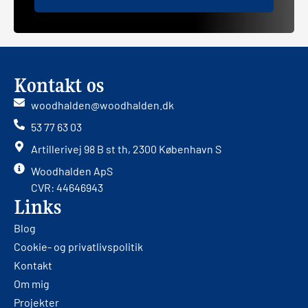
Kontakt os
woodhalden@woodhalden.dk
53 77 63 03
Artillerivej 98 B st th, 2300 København S
Woodhalden ApS
CVR: 44646943
Links
Blog
Cookie- og privatlivspolitik
Kontakt
Om mig
Projekter