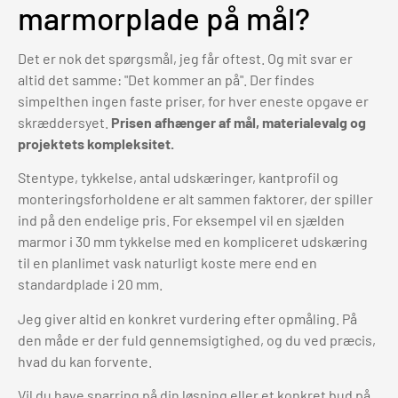
marmorplade på mål?
Det er nok det spørgsmål, jeg får oftest. Og mit svar er
altid det samme: "Det kommer an på". Der findes
simpelthen ingen faste priser, for hver eneste opgave er
skræddersyet.
Prisen afhænger af mål, materialevalg og
projektets kompleksitet.
Stentype, tykkelse, antal udskæringer, kantprofil og
monteringsforholdene er alt sammen faktorer, der spiller
ind på den endelige pris. For eksempel vil en sjælden
marmor i 30 mm tykkelse med en kompliceret udskæring
til en planlimet vask naturligt koste mere end en
standardplade i 20 mm.
Jeg giver altid en konkret vurdering efter opmåling. På
den måde er der fuld gennemsigtighed, og du ved præcis,
hvad du kan forvente.
Vil du have sparring på din løsning eller et konkret bud på