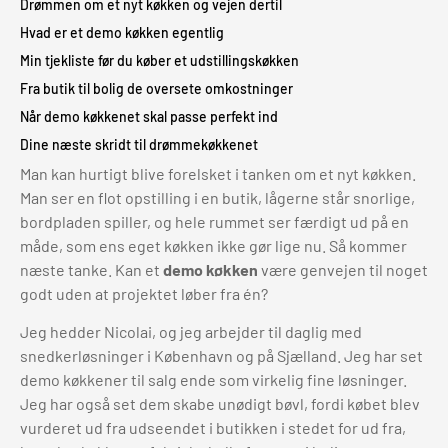
Drømmen om et nyt køkken og vejen dertil
Hvad er et demo køkken egentlig
Min tjekliste før du køber et udstillingskøkken
Fra butik til bolig de oversete omkostninger
Når demo køkkenet skal passe perfekt ind
Dine næste skridt til drømmekøkkenet
Man kan hurtigt blive forelsket i tanken om et nyt køkken.
Man ser en flot opstilling i en butik, lågerne står snorlige,
bordpladen spiller, og hele rummet ser færdigt ud på en
måde, som ens eget køkken ikke gør lige nu. Så kommer
næste tanke. Kan et
demo køkken
være genvejen til noget
godt uden at projektet løber fra én?
Jeg hedder Nicolai, og jeg arbejder til daglig med
snedkerløsninger i København og på Sjælland. Jeg har set
demo køkkener til salg ende som virkelig fine løsninger.
Jeg har også set dem skabe unødigt bøvl, fordi købet blev
vurderet ud fra udseendet i butikken i stedet for ud fra,