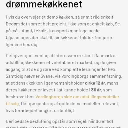
drømmekøkkenet
Hvis du overvejer et demo køkken, så er mit råd enkelt.
Bedøm det som et helt projekt. Ikke som et enkelt køb. Se
på mål, stand, teknik, transport, montage og de
tilpasninger, der skal til, før køkkenet faktisk fungerer
hjemme hos dig.
Det giver god mening at interessen er stor. I Danmark er
udstillingskøkkener et veletableret marked, og de giver
adgang til at se og røre ved komplette løsninger før køb.
Samtidig nævner Svane, via Vordingborgs sammenfatning,
at et dansk køkken i gennemsnit holder
cirka 12 år
, mens
deres køkkener er lavet til at kunne holde i
30 år
, som
beskrevet hos
Vordingborgs side om udstillingsmodeller
til salg
. Det gør genbrug af gode demo modeller relevant,
hvis forarbejdet er gjort ordentligt.
Den bedste beslutning opstår som regel, når du er lidt
mere kritisk i starten. Så bliver resultatet også roligere at