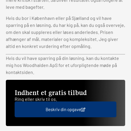
leve med bagefter.
Hvis du bor i København eller på Sjælland og vil have
sparring på en løsning, du har kig på, kan du også overveje,
om den skal suppleres eller løses anderledes. Prisen
afhænger af mål, materialer og kompleksitet. Jeg giver
altid en konkret vurdering efter opmåling.
Hvis du vil have sparring på din løsning, kan du kontakte
mig hos Woodhalden ApS for et uforpligtende møde på
kontaktsiden.
Indhent et gratis tilbud
Ring eller skriv til os.
Beskriv din opgave