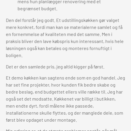
Den del forstår jeg godt. Et udstillingskøkken gør valget
mere konkret, fordi man kan se materialerne samlet og få
en fornemmelse af kvaliteten med det samme. Men i
praksis bliver den lave købspris kun interessant, hvis hele
løsningen også kan betales og monteres fornuftigt i
boligen.
Det er den samlede pris, jeg altid kigger på først.
Et demo køkken kan sagtens ende som en god handel. Jeg
har set fine projekter, hvor kunden fik bedre skabe og
bedre beslag, end budgettet ellers ville række til. Jeg har
også set det modsatte. Køkkenet var billigt i butikken,
men endte dyrt, fordi målene ikke passede,
installationerne skulle flyttes, og der manglede dele, som
først blev opdaget under montage.
Min erfaring er, at de største problemer opstår, når mål,