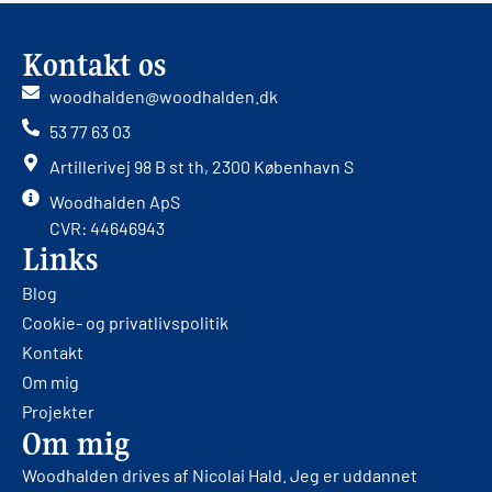
Kontakt os
woodhalden@woodhalden.dk
53 77 63 03
Artillerivej 98 B st th, 2300 København S
Woodhalden ApS
CVR: 44646943
Links
Blog
Cookie- og privatlivspolitik
Kontakt
Om mig
Projekter
Om mig
Woodhalden drives af Nicolai Hald. Jeg er uddannet