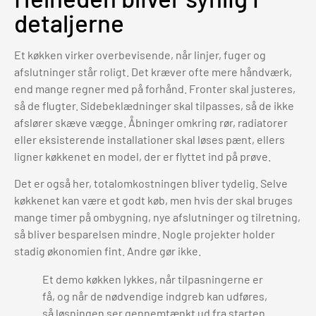
detaljerne
Et køkken virker overbevisende, når linjer, fuger og
afslutninger står roligt. Det kræver ofte mere håndværk,
end mange regner med på forhånd. Fronter skal justeres,
så de flugter. Sidebeklædninger skal tilpasses, så de ikke
afslører skæve vægge. Åbninger omkring rør, radiatorer
eller eksisterende installationer skal løses pænt, ellers
ligner køkkenet en model, der er flyttet ind på prøve.
Det er også her, totalomkostningen bliver tydelig. Selve
køkkenet kan være et godt køb, men hvis der skal bruges
mange timer på ombygning, nye afslutninger og tilretning,
så bliver besparelsen mindre. Nogle projekter holder
stadig økonomien fint. Andre gør ikke.
Et demo køkken lykkes, når tilpasningerne er
få, og når de nødvendige indgreb kan udføres,
så løsningen ser gennemtænkt ud fra starten.