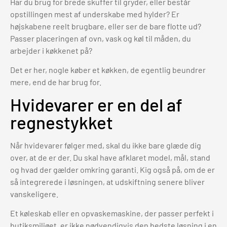
Har du brug for brede skuffer til gryder, eller består
opstillingen mest af underskabe med hylder? Er
højskabene reelt brugbare, eller ser de bare flotte ud?
Passer placeringen af ovn, vask og køl til måden, du
arbejder i køkkenet på?
Det er her, nogle køber et køkken, de egentlig beundrer
mere, end de har brug for.
Hvidevarer er en del af
regnestykket
Når hvidevarer følger med, skal du ikke bare glæde dig
over, at de er der. Du skal have afklaret model, mål, stand
og hvad der gælder omkring garanti. Kig også på, om de er
så integrerede i løsningen, at udskiftning senere bliver
vanskeligere.
Et køleskab eller en opvaskemaskine, der passer perfekt i
butiksmiljøet, er ikke nødvendigvis den bedste løsning i en