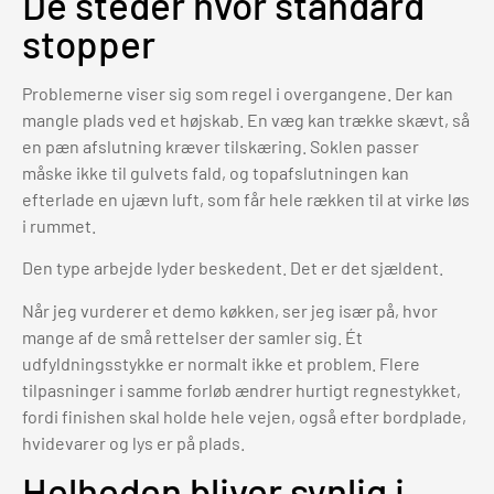
De steder hvor standard
stopper
Problemerne viser sig som regel i overgangene. Der kan
mangle plads ved et højskab. En væg kan trække skævt, så
en pæn afslutning kræver tilskæring. Soklen passer
måske ikke til gulvets fald, og topafslutningen kan
efterlade en ujævn luft, som får hele rækken til at virke løs
i rummet.
Den type arbejde lyder beskedent. Det er det sjældent.
Når jeg vurderer et demo køkken, ser jeg især på, hvor
mange af de små rettelser der samler sig. Ét
udfyldningsstykke er normalt ikke et problem. Flere
tilpasninger i samme forløb ændrer hurtigt regnestykket,
fordi finishen skal holde hele vejen, også efter bordplade,
hvidevarer og lys er på plads.
Helheden bliver synlig i