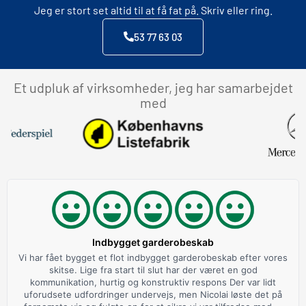
Jeg er stort set altid til at få fat på. Skriv eller ring.
53 77 63 03
Et udpluk af virksomheder, jeg har samarbejdet
med
Indbygget garderobeskab
Vi har fået bygget et flot indbygget garderobeskab efter vores
skitse. Lige fra start til slut har der været en god
kommunikation, hurtig og konstruktiv respons Der var lidt
uforudsete udfordringer undervejs, men Nicolai løste det på