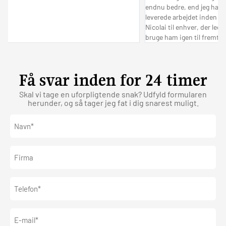
endnu bedre, end jeg havde forest
leverede arbejdet inden for den a
Nicolai til enhver, der leder efter
bruge ham igen til fremtidige pro
Få svar inden for 24 timer
Skal vi tage en uforpligtende snak? Udfyld formularen
herunder, og så tager jeg fat i dig snarest muligt.
Navn*
(Påkrævet)
Firma
Telefon
(Påkrævet)
E-
mail