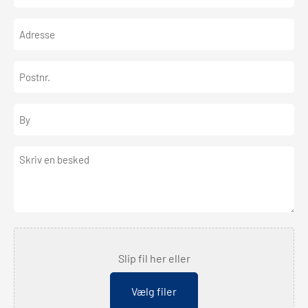
(Påkrævet)
Adresse
Postnr.
By
Besked
Fil
Slip fil her eller
Vælg filer