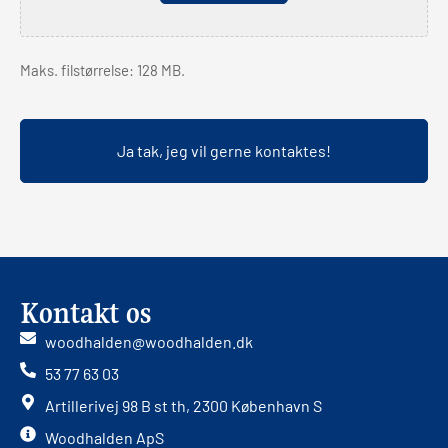
Maks. filstørrelse: 128 MB.
Kontakt os
woodhalden@woodhalden.dk
53 77 63 03
Artillerivej 98 B st th, 2300 København S
Woodhalden ApS