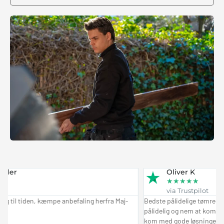
Oliver K
★
★
★
★
★
via Trustpilot
 tiden, kæmpe anbefaling herfra Maj-
Bedste pålidelige tømrer arbejde!
pålidelig og nem at kommuniker
kom med gode løsninger og forsla